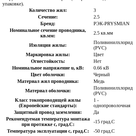
упаковке).
Количество жил:
3
Сечение:
2.5
Бренд:
РЭК-PRYSMIAN
Номинальное сечение проводника,
2.5 кв.мм
кв.мм:
Поливинилхлорид
Изоляция жилы:
(PVC)
Маркировка жилы:
Цвет
Огнестойкость:
Нет
Номинальное напряжение u, кВ:
0.66 кВ
Цвет оболочки:
Черный
Материал жил проводника:
Медь
Поливинилхлорид
Материал оболочки:
(PVC)
Класс токопроводящей жилы
1 -
(Европейские стандарты):
однопроволочная
Защитный провод заземления:
Да
Рекомендуемая температура монтажа
-15 град.C
при протяжке с, град.C:
Температура эксплуатации с, град.C:
-50 град.C