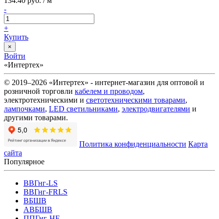
134.40 руб. / м
-
+
Купить
×
Войти
«Интертех»
© 2019–2026 «Интертех» - интернет-магазин для оптовой и
розничной торговли
кабелем и проводом
,
электротехническими и
светотехническими товарами
,
лампочками
,
LED светильниками
,
электродвигателями
и
другими товарами.
Политика конфиденциальности
Карта
сайта
Популярное
ВВГнг-LS
ВВГнг-FRLS
ВБШВ
АВБШВ
ППГнг-HF