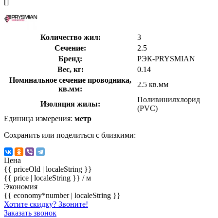
[]
Количество жил:
3
Сечение:
2.5
Бренд:
РЭК-PRYSMIAN
Вес, кг:
0.14
Номинальное сечение проводника,
2.5 кв.мм
кв.мм:
Поливинилхлорид
Изоляция жилы:
(PVC)
Единица измерения:
метр
Сохранить или поделиться с близкими:
Цена
{{ priceOld | localeString }}
{{ price | localeString }}
/ м
Экономия
{{ economy*number | localeString }}
Хотите скидку? Звоните!
Заказать звонок