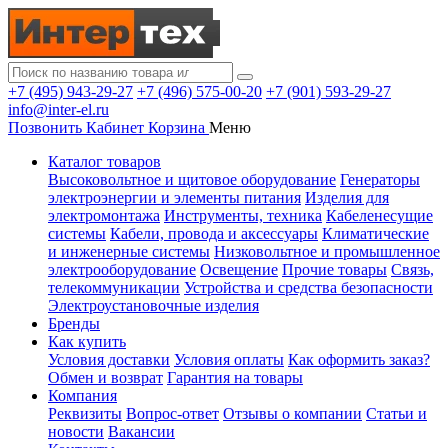
+7 (495) 943-29-27
+7 (496) 575-00-20
+7 (901) 593-29-27
info@inter-el.ru
Позвонить
Кабинет
Корзина
Меню
Каталог товаров
Высоковольтное и щитовое оборудование
Генераторы
электроэнергии и элементы питания
Изделия для
электромонтажа
Инструменты, техника
Кабеленесущие
системы
Кабели, провода и аксессуары
Климатические
и инженерные системы
Низковольтное и промышленное
электрооборудование
Освещение
Прочие товары
Связь,
телекоммуникации
Устройства и средства безопасности
Электроустановочные изделия
Бренды
Как купить
Условия доставки
Условия оплаты
Как оформить заказ?
Обмен и возврат
Гарантия на товары
Компания
Реквизиты
Вопрос-ответ
Отзывы о компании
Статьи и
новости
Вакансии