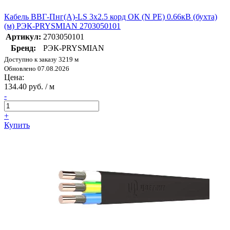
Кабель ВВГ-Пнг(А)-LS 3х2.5 корд ОК (N PE) 0.66кВ (бухта)
(м) РЭК-PRYSMIAN 2703050101
Артикул:
2703050101
Бренд:
РЭК-PRYSMIAN
Доступно к заказу 3219 м
Обновлено 07.08.2026
Цена:
134.40 руб. / м
-
+
Купить