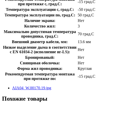
-15 град.C
при протяжке с, град.C:
Температура эксплуатации с, град.C:
-50 град.C
Температура эксплуатации по, град.C:
50 град.C
Наличие экрана:
Нет
Количество жил:
3
Максимально допустимая температура
70 град.C
проводника, град.C:
Внешний диаметр кабеля, мм:
13.6 мм
Низкое выделение дыма в соответствии
Нет
с EN 61034-2 (исполнение нг-LS):
Бронированый:
Нет
Свинцовая оболочка:
Нет
Форма жил проводника:
Круглая
Рекомендуемая температура монтажа
-15 град.C
при протяжке по:
AIA04_W.00170.19.jpg
Похожие товары