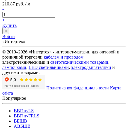
210.87 руб. / м
-
+
Купить
×
Войти
«Интертех»
© 2019–2026 «Интертех» - интернет-магазин для оптовой и
розничной торговли
кабелем и проводом
,
электротехническими и
светотехническими товарами
,
лампочками
,
LED светильниками
,
электродвигателями
и
другими товарами.
Политика конфиденциальности
Карта
сайта
Популярное
ВВГнг-LS
ВВГнг-FRLS
ВБШВ
АВБШВ