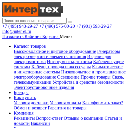
+7 (495) 943-29-27
+7 (496) 575-00-20
+7 (901) 593-29-27
info@inter-el.ru
Позвонить
Кабинет
Корзина
Меню
Каталог товаров
Высоковольтное и щитовое оборудование
Генераторы
электроэнергии и элементы питания
Изделия для
электромонтажа
Инструменты, техника
Кабеленесущие
системы
Кабели, провода и аксессуары
Климатические
и инженерные системы
Низковольтное и промышленное
электрооборудование
Освещение
Прочие товары
Связь,
телекоммуникации
Устройства и средства безопасности
Электроустановочные изделия
Бренды
Как купить
Условия доставки
Условия оплаты
Как оформить заказ?
Обмен и возврат
Гарантия на товары
Компания
Реквизиты
Вопрос-ответ
Отзывы о компании
Статьи и
новости
Вакансии