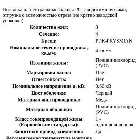
Поставка на центральные склады РС заводскими бухтами,
отгрузка с возможностью отреза (не кратно заводской
упаковке).
Количество жил:
3
Сечение:
4
Бренд:
РЭК-PRYSMIAN
Номинальное сечение проводника,
4 кв.мм
кв.мм:
Поливинилхлорид
Изоляция жилы:
(PVC)
Маркировка жилы:
Цвет
Огнестойкость:
Нет
Номинальное напряжение u, кВ:
0.66 кВ
Цвет оболочки:
Черный
Материал жил проводника:
Медь
Поливинилхлорид
Материал оболочки:
(PVC)
Класс токопроводящей жилы
1 -
(Европейские стандарты):
однопроволочная
Защитный провод заземления:
Да
Рекомендуемая температура монтажа