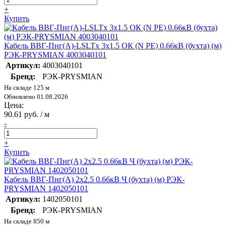
+
Купить
Кабель ВВГ-Пнг(А)-LSLTx 3х1.5 ОК (N PE) 0.66кВ (бухта) (м)
РЭК-PRYSMIAN 4003040101
Артикул:
4003040101
Бренд:
РЭК-PRYSMIAN
На складе 125 м
Обновлено 01.08.2026
Цена:
90.61 руб. / м
-
+
Купить
Кабель ВВГ-Пнг(А) 2х2.5 0.66кВ Ч (бухта) (м) РЭК-
PRYSMIAN 1402050101
Артикул:
1402050101
Бренд:
РЭК-PRYSMIAN
На складе 850 м