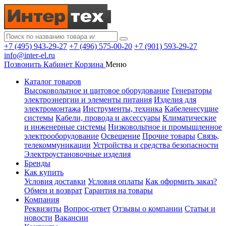
+7 (495) 943-29-27
+7 (496) 575-00-20
+7 (901) 593-29-27
info@inter-el.ru
Позвонить
Кабинет
Корзина
Меню
Каталог товаров
Высоковольтное и щитовое оборудование
Генераторы
электроэнергии и элементы питания
Изделия для
электромонтажа
Инструменты, техника
Кабеленесущие
системы
Кабели, провода и аксессуары
Климатические
и инженерные системы
Низковольтное и промышленное
электрооборудование
Освещение
Прочие товары
Связь,
телекоммуникации
Устройства и средства безопасности
Электроустановочные изделия
Бренды
Как купить
Условия доставки
Условия оплаты
Как оформить заказ?
Обмен и возврат
Гарантия на товары
Компания
Реквизиты
Вопрос-ответ
Отзывы о компании
Статьи и
новости
Вакансии