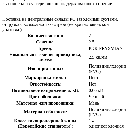
выполнена из материалов неподдерживающих горение.
Поставка на центральные склады РС заводскими бухтами,
отгрузка с возможностью отреза (не кратно заводской
упаковке).
Количество жил:
2
Сечение:
2.5
Бренд:
РЭК-PRYSMIAN
Номинальное сечение проводника,
2.5 кв.мм
кв.мм:
Поливинилхлорид
Изоляция жилы:
(PVC)
Маркировка жилы:
Цвет
Огнестойкость:
Нет
Номинальное напряжение u, кВ:
0.66 кВ
Цвет оболочки:
Черный
Материал жил проводника:
Медь
Поливинилхлорид
Материал оболочки:
(PVC)
Класс токопроводящей жилы
1 -
(Европейские стандарты):
однопроволочная