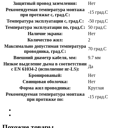
Защитный провод заземления:
Нет
Рекомендуемая температура монтажа
-15 град.C
при протяжке с, град.C:
Температура эксплуатации с, град.C:
-50 град.C
Температура эксплуатации по, град.C:
50 град.C
Наличие экрана:
Нет
Количество жил:
2
Максимально допустимая температура
70 град.C
проводника, град.C:
Внешний диаметр кабеля, мм:
9.7 мм
Низкое выделение дыма в соответствии
Да
с EN 61034-2 (исполнение нг-LS):
Бронированый:
Нет
Свинцовая оболочка:
Нет
Форма жил проводника:
Круглая
Рекомендуемая температура монтажа
-15 град.C
при протяжке по:
Похожие товары