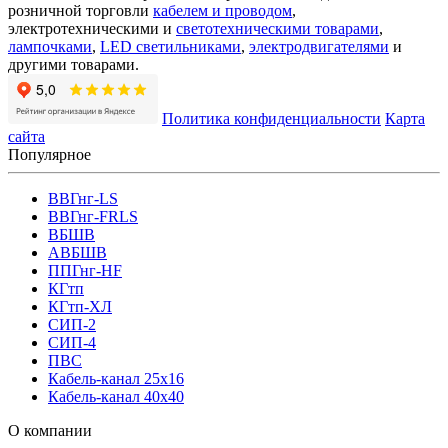
розничной торговли
кабелем и проводом
,
электротехническими и
светотехническими товарами
,
лампочками
,
LED светильниками
,
электродвигателями
и
другими товарами.
Политика конфиденциальности
Карта
сайта
Популярное
ВВГнг-LS
ВВГнг-FRLS
ВБШВ
АВБШВ
ППГнг-HF
КГтп
КГтп-ХЛ
СИП-2
СИП-4
ПВС
Кабель-канал 25х16
Кабель-канал 40х40
О компании