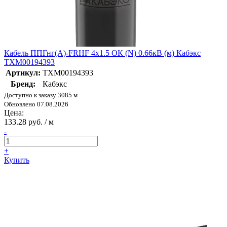
Кабель ППГнг(А)-FRHF 4х1.5 ОК (N) 0.66кВ (м) Кабэкс
ТХМ00194393
Артикул:
ТХМ00194393
Бренд:
Кабэкс
Доступно к заказу 3085 м
Обновлено 07.08.2026
Цена:
133.28 руб. / м
-
+
Купить