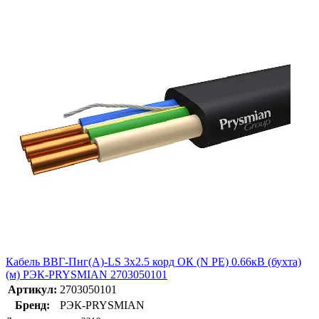
Кабель ВВГ-Пнг(А)-LS 3х2.5 корд ОК (N PE) 0.66кВ (бухта)
(м) РЭК-PRYSMIAN 2703050101
Артикул:
2703050101
Бренд:
РЭК-PRYSMIAN