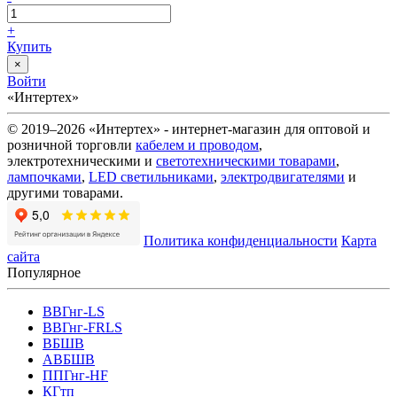
+
Купить
×
Войти
«Интертех»
© 2019–2026 «Интертех» - интернет-магазин для оптовой и
розничной торговли
кабелем и проводом
,
электротехническими и
светотехническими товарами
,
лампочками
,
LED светильниками
,
электродвигателями
и
другими товарами.
Политика конфиденциальности
Карта
сайта
Популярное
ВВГнг-LS
ВВГнг-FRLS
ВБШВ
АВБШВ
ППГнг-HF
КГтп