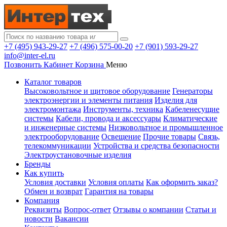
+7 (495) 943-29-27
+7 (496) 575-00-20
+7 (901) 593-29-27
info@inter-el.ru
Позвонить
Кабинет
Корзина
Меню
Каталог товаров
Высоковольтное и щитовое оборудование
Генераторы
электроэнергии и элементы питания
Изделия для
электромонтажа
Инструменты, техника
Кабеленесущие
системы
Кабели, провода и аксессуары
Климатические
и инженерные системы
Низковольтное и промышленное
электрооборудование
Освещение
Прочие товары
Связь,
телекоммуникации
Устройства и средства безопасности
Электроустановочные изделия
Бренды
Как купить
Условия доставки
Условия оплаты
Как оформить заказ?
Обмен и возврат
Гарантия на товары
Компания
Реквизиты
Вопрос-ответ
Отзывы о компании
Статьи и
новости
Вакансии