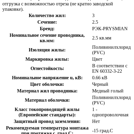
отгрузка с возможностью отреза (не кратно заводской
упаковке).
Количество жил:
3
Сечение:
2.5
Бренд:
РЭК-PRYSMIAN
Номинальное сечение проводника,
2.5 кв.мм
кв.мм:
Поливинилхлорид
Изоляция жилы:
(PVC)
Маркировка жилы:
Цвет
В соответствии с
Огнестойкость:
EN 60332-3-22
Номинальное напряжение u, кВ:
0.66 кВ
Цвет оболочки:
Черный
Материал жил проводника:
Медный голый
Поливинилхлорид
Материал оболочки:
(PVC)
Класс токопроводящей жилы
1 -
(Европейские стандарты):
однопроволочная
Защитный провод заземления:
Нет
Рекомендуемая температура монтажа
-15 град.C
при протяжке с, град.C: