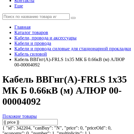
Контакты
Еще
Главная
Каталог товаров
Кабели, провода и аксессуары
Кабели и провода
Кабели и провода силовые для стационарной прокладки
Кабель силовой
Кабель ВВГнг(А)-FRLS 1х35 МК Б 0.66кВ (м) АЛЮР
00-00004092
Кабель ВВГнг(А)-FRLS 1х35
МК Б 0.66кВ (м) АЛЮР 00-
00004092
Похожие товары
{ "id": 342204, "canBuy": "N", "price": 0, "priceOld": 0,
"economy": 0, "number": 1, "multiplicity": 1 }