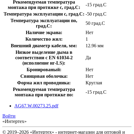
Рекомендуемая температура
-15 град.C
монтажа при протяжке с, град.C:
Температура эксплуатации с, град.C:
-50 град.C
Температура эксплуатации по,
50 град.C
град.C:
Наличие экрана:
Нет
Количество жил:
1
Внешний диаметр кабеля, мм:
12.96 мм
Низкое выделение дыма в
соответствии с EN 61034-2
Да
(исполнение нг-LS):
Бронированый:
Нет
Свинцовая оболочка:
Нет
Форма жил проводника:
Круглая
Рекомендуемая температура
-15 град.C
монтажа при протяжке по:
AG67.W.00273.25.pdf
Войти
«Интертех»
© 2019–2026 «Интертех» - интернет-магазин для оптовой и