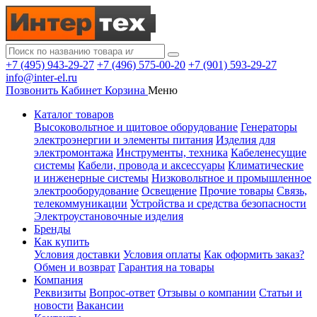
+7 (495) 943-29-27
+7 (496) 575-00-20
+7 (901) 593-29-27
info@inter-el.ru
Позвонить
Кабинет
Корзина
Меню
Каталог товаров
Высоковольтное и щитовое оборудование
Генераторы
электроэнергии и элементы питания
Изделия для
электромонтажа
Инструменты, техника
Кабеленесущие
системы
Кабели, провода и аксессуары
Климатические
и инженерные системы
Низковольтное и промышленное
электрооборудование
Освещение
Прочие товары
Связь,
телекоммуникации
Устройства и средства безопасности
Электроустановочные изделия
Бренды
Как купить
Условия доставки
Условия оплаты
Как оформить заказ?
Обмен и возврат
Гарантия на товары
Компания
Реквизиты
Вопрос-ответ
Отзывы о компании
Статьи и
новости
Вакансии