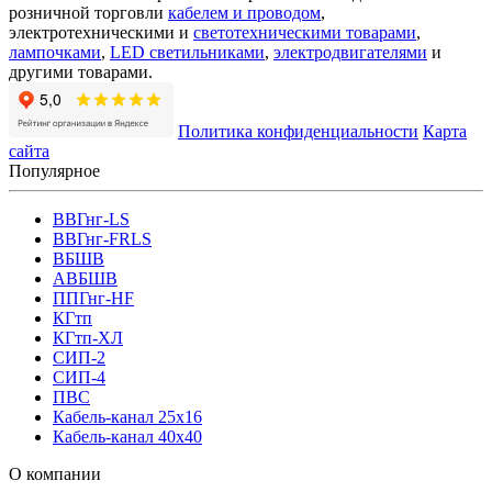
розничной торговли
кабелем и проводом
,
электротехническими и
светотехническими товарами
,
лампочками
,
LED светильниками
,
электродвигателями
и
другими товарами.
Политика конфиденциальности
Карта
сайта
Популярное
ВВГнг-LS
ВВГнг-FRLS
ВБШВ
АВБШВ
ППГнг-HF
КГтп
КГтп-ХЛ
СИП-2
СИП-4
ПВС
Кабель-канал 25х16
Кабель-канал 40х40
О компании