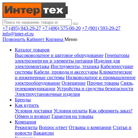
+7 (495) 943-29-27
+7 (496) 575-00-20
+7 (901) 593-29-27
info@inter-el.ru
Позвонить
Кабинет
Корзина
Меню
Каталог товаров
Высоковольтное и щитовое оборудование
Генераторы
электроэнергии и элементы питания
Изделия для
электромонтажа
Инструменты, техника
Кабеленесущие
системы
Кабели, провода и аксессуары
Климатические
и инженерные системы
Низковольтное и промышленное
электрооборудование
Освещение
Прочие товары
Связь,
телекоммуникации
Устройства и средства безопасности
Электроустановочные изделия
Бренды
Как купить
Условия доставки
Условия оплаты
Как оформить заказ?
Обмен и возврат
Гарантия на товары
Компания
Реквизиты
Вопрос-ответ
Отзывы о компании
Статьи и
новости
Вакансии