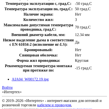
Температура эксплуатации с, град.C:
-50 град.C
Температура эксплуатации по, град.C:
50 град.C
Наличие экрана:
Нет
Количество жил:
3
Максимально допустимая температура
70 град.C
проводника, град.C:
Внешний диаметр кабеля, мм:
12.34 мм
Низкое выделение дыма в соответствии
Да
с EN 61034-2 (исполнение нг-LS):
Бронированый:
Нет
Свинцовая оболочка:
Нет
Форма жил проводника:
Круглая
Рекомендуемая температура монтажа
-15 град.C
при протяжке по:
AIA04_W00172.19.jpg
Войти
«Интертех»
© 2019–2026 «Интертех» - интернет-магазин для оптовой и
розничной торговли
кабелем и проводом
,