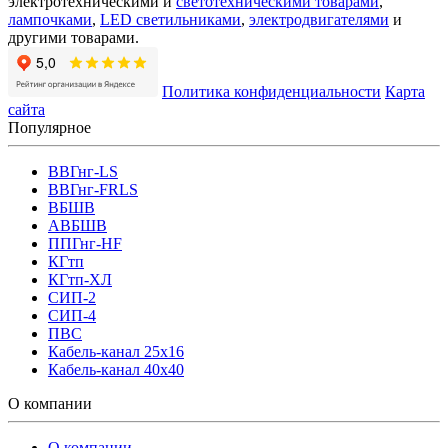
электротехническими и
светотехническими товарами
,
лампочками
,
LED светильниками
,
электродвигателями
и
другими товарами.
Политика конфиденциальности
Карта
сайта
Популярное
ВВГнг-LS
ВВГнг-FRLS
ВБШВ
АВБШВ
ППГнг-HF
КГтп
КГтп-ХЛ
СИП-2
СИП-4
ПВС
Кабель-канал 25х16
Кабель-канал 40х40
О компании
О компании