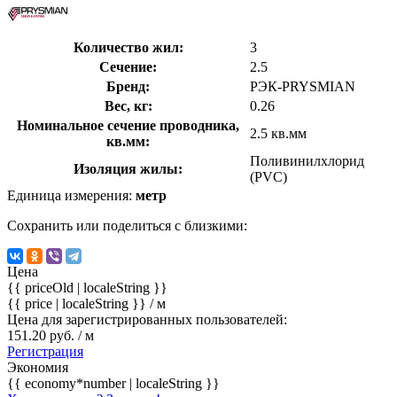
Количество жил:
3
Сечение:
2.5
Бренд:
РЭК-PRYSMIAN
Вес, кг:
0.26
Номинальное сечение проводника,
2.5 кв.мм
кв.мм:
Поливинилхлорид
Изоляция жилы:
(PVC)
Единица измерения:
метр
Сохранить или поделиться с близкими:
Цена
{{ priceOld | localeString }}
{{ price | localeString }}
/ м
Цена для зарегистрированных пользователей:
151.20 руб. / м
Регистрация
Экономия
{{ economy*number | localeString }}