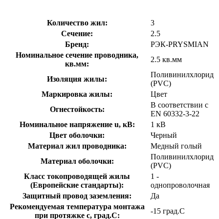
Количество жил:
3
Сечение:
2.5
Бренд:
РЭК-PRYSMIAN
Номинальное сечение проводника,
2.5 кв.мм
кв.мм:
Поливинилхлорид
Изоляция жилы:
(PVC)
Маркировка жилы:
Цвет
В соответствии с
Огнестойкость:
EN 60332-3-22
Номинальное напряжение u, кВ:
1 кВ
Цвет оболочки:
Черный
Материал жил проводника:
Медный голый
Поливинилхлорид
Материал оболочки:
(PVC)
Класс токопроводящей жилы
1 -
(Европейские стандарты):
однопроволочная
Защитный провод заземления:
Да
Рекомендуемая температура монтажа
-15 град.C
при протяжке с, град.C: