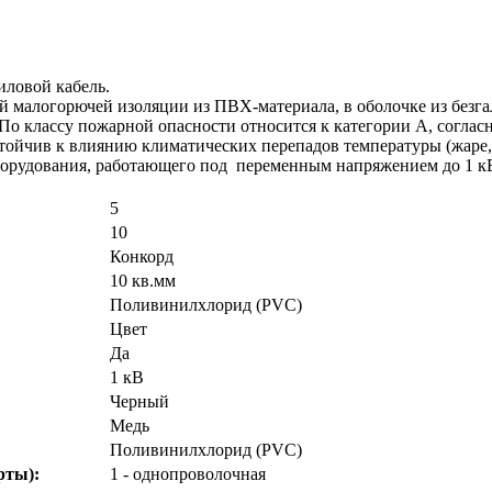
иловой кабель.
ной малогорючей изоляции из ПВХ-материала, в оболочке из бе
По классу пожарной опасности относится к категории А, соглас
ойчив к влиянию климатических перепадов температуры (жаре, х
рудования, работающего под переменным напряжением до 1 кВ. 
5
10
Конкорд
10 кв.мм
Поливинилхлорид (PVC)
Цвет
Да
1 кВ
Черный
Медь
Поливинилхлорид (PVC)
рты):
1 - однопроволочная