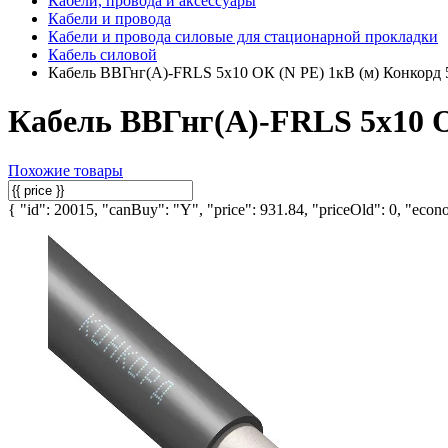
Кабели, провода и аксессуары
Кабели и провода
Кабели и провода силовые для стационарной прокладки
Кабель силовой
Кабель ВВГнг(А)-FRLS 5х10 ОК (N PE) 1кВ (м) Конкорд 
Кабель ВВГнг(А)-FRLS 5х10 О
Похожие товары
{ "id": 20015, "canBuy": "Y", "price": 931.84, "priceOld": 0, "econo