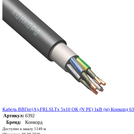
Кабель ВВГнг(А)-FRLSLTx 5х10 ОК (N PE) 1кВ (м) Конкорд 6
Артикул:
6392
Бренд:
Конкорд
Доступно к заказу 1149 м