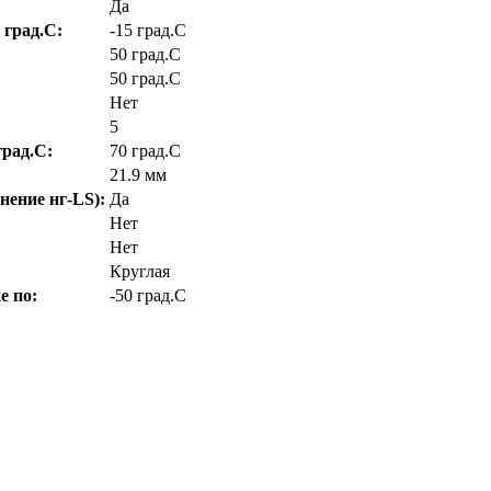
Да
 град.C:
-15 град.C
50 град.C
50 град.C
Нет
5
рад.C:
70 град.C
21.9 мм
нение нг-LS):
Да
Нет
Нет
Круглая
е по:
-50 град.C