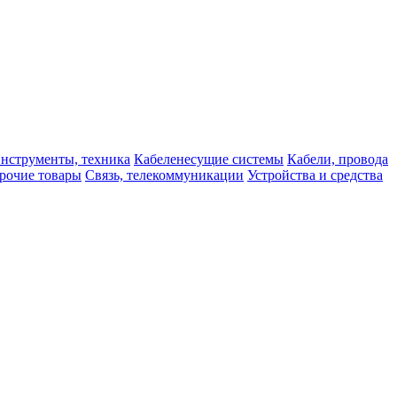
нструменты, техника
Кабеленесущие системы
Кабели, провода
рочие товары
Связь, телекоммуникации
Устройства и средства