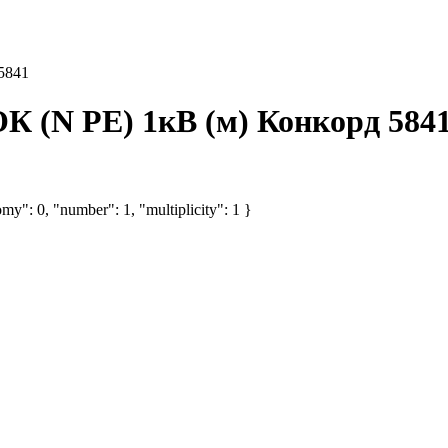
5841
К (N PE) 1кВ (м) Конкорд 584
my": 0, "number": 1, "multiplicity": 1 }