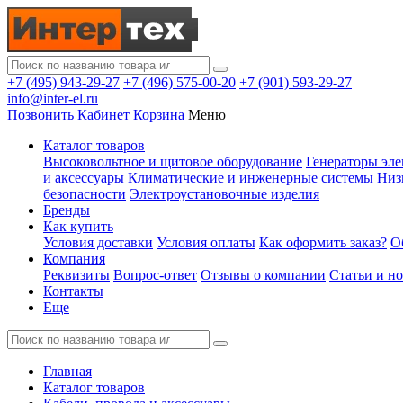
+7 (495) 943-29-27
+7 (496) 575-00-20
+7 (901) 593-29-27
info@inter-el.ru
Позвонить
Кабинет
Корзина
Меню
Каталог товаров
Высоковольтное и щитовое оборудование
Генераторы эле
и аксессуары
Климатические и инженерные системы
Низ
безопасности
Электроустановочные изделия
Бренды
Как купить
Условия доставки
Условия оплаты
Как оформить заказ?
О
Компания
Реквизиты
Вопрос-ответ
Отзывы о компании
Статьи и н
Контакты
Еще
Главная
Каталог товаров