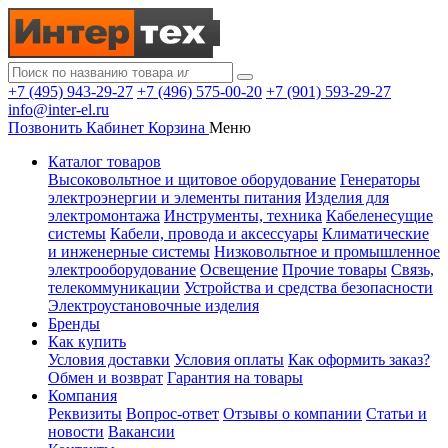
+7 (495) 943-29-27
+7 (496) 575-00-20
+7 (901) 593-29-27
info@inter-el.ru
Позвонить
Кабинет
Корзина
Меню
Каталог товаров
Высоковольтное и щитовое оборудование
Генераторы
электроэнергии и элементы питания
Изделия для
электромонтажа
Инструменты, техника
Кабеленесущие
системы
Кабели, провода и аксессуары
Климатические
и инженерные системы
Низковольтное и промышленное
электрооборудование
Освещение
Прочие товары
Связь,
телекоммуникации
Устройства и средства безопасности
Электроустановочные изделия
Бренды
Как купить
Условия доставки
Условия оплаты
Как оформить заказ?
Обмен и возврат
Гарантия на товары
Компания
Реквизиты
Вопрос-ответ
Отзывы о компании
Статьи и
новости
Вакансии