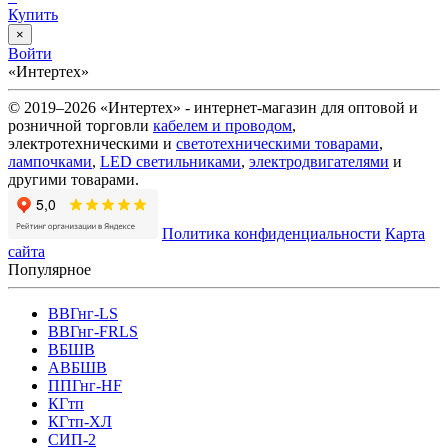
Купить
×
Войти
«Интертех»
© 2019–2026 «Интертех» - интернет-магазин для оптовой и
розничной торговли
кабелем и проводом
,
электротехническими и
светотехническими товарами
,
лампочками
,
LED светильниками
,
электродвигателями
и
другими товарами.
Политика конфиденциальности
Карта
сайта
Популярное
ВВГнг-LS
ВВГнг-FRLS
ВБШВ
АВБШВ
ППГнг-HF
КГтп
КГтп-ХЛ
СИП-2