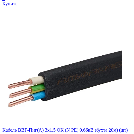
Купить
Кабель ВВГ-Пнг(А) 3х1.5 ОК (N PE) 0.66кВ (бухта 20м) (шт)