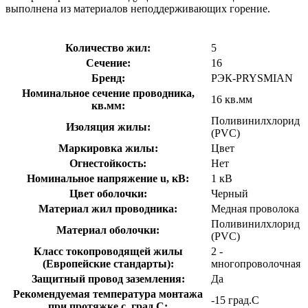
выполнена из материалов неподдерживающих горение.
Количество жил:
5
Сечение:
16
Бренд:
РЭК-PRYSMIAN
Номинальное сечение проводника,
16 кв.мм
кв.мм:
Поливинилхлорид
Изоляция жилы:
(PVC)
Маркировка жилы:
Цвет
Огнестойкость:
Нет
Номинальное напряжение u, кВ:
1 кВ
Цвет оболочки:
Черный
Материал жил проводника:
Медная проволока
Поливинилхлорид
Материал оболочки:
(PVC)
Класс токопроводящей жилы
2 -
(Европейские стандарты):
многопроволочная
Защитный провод заземления:
Да
Рекомендуемая температура монтажа
-15 град.C
при протяжке с, град.C: