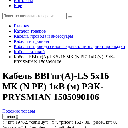
Контакты
Еще
Главная
Каталог товаров
Кабели, провода и аксессуары
Кабели и провода
Кабели и провода силовые для стационарной прокладки
Кабель силовой
Кабель ВВГнг(А)-LS 5х16 МК (N PE) 1кВ (м) РЭК-
PRYSMIAN 1505090106
Кабель ВВГнг(А)-LS 5х16
МК (N PE) 1кВ (м) РЭК-
PRYSMIAN 1505090106
Похожие товары
{ "id": 19762, "canBuy": "Y", "price": 1627.88, "priceOld": 0,
"economy": 0, "number": 1, "multiplicity": 1 }