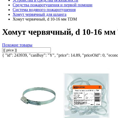
Устройства и средства безопасности
Средства пожаротушения и первой помощи
Система водяного пожаротушения
Хомут червячный для шланга
Хомут червячный, d 10-16 мм TDM
Хомут червячный, d 10-16 м
Похожие товары
{ "id": 243939, "canBuy": "Y", "price": 14.89, "priceOld": 0, "econo