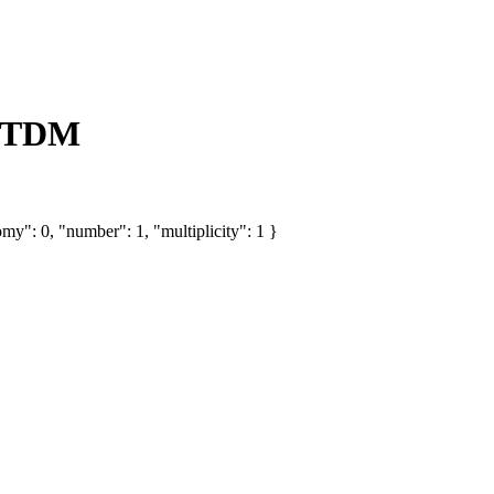
м TDM
my": 0, "number": 1, "multiplicity": 1 }