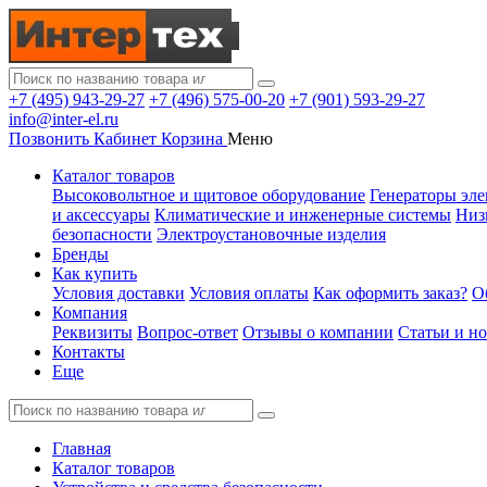
+7 (495) 943-29-27
+7 (496) 575-00-20
+7 (901) 593-29-27
info@inter-el.ru
Позвонить
Кабинет
Корзина
Меню
Каталог товаров
Высоковольтное и щитовое оборудование
Генераторы эле
и аксессуары
Климатические и инженерные системы
Низ
безопасности
Электроустановочные изделия
Бренды
Как купить
Условия доставки
Условия оплаты
Как оформить заказ?
О
Компания
Реквизиты
Вопрос-ответ
Отзывы о компании
Статьи и н
Контакты
Еще
Главная
Каталог товаров