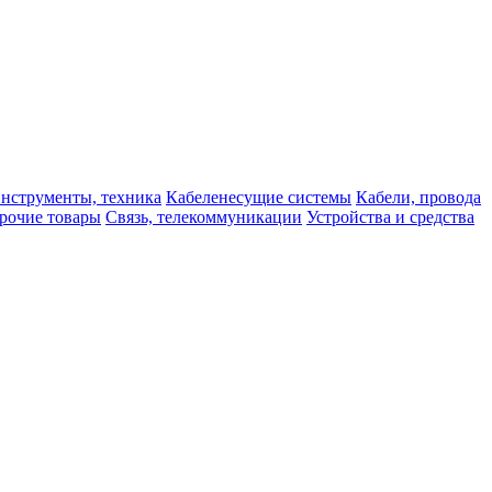
нструменты, техника
Кабеленесущие системы
Кабели, провода
рочие товары
Связь, телекоммуникации
Устройства и средства