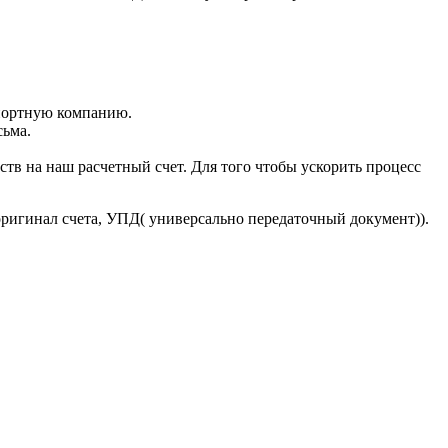
портную компанию.
сьма.
тв на наш расчетный счет. Для того чтобы ускорить процесс
оригинал счета, УПД( универсально передаточный документ)).