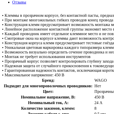
Отзывы
• Клеммы в прозрачном корпусе, без контактной пасты, предн
• При монтаже многожильных гибких проводов конец провода
• Конструкция клемм предусматривает возможность монтажа ме
• Линейное расположение контактной группы экономит место в
• Каждый проводник имеет отдельное клеммное место и не пов
• Смотровые окна на корпусе клеммы дают возможность контро
• Конструкция корпуса клемм предусматривает тестовые гнёзд
• Уникальная цветовая маркировка каждого типоразмера клем
• Возможность визуально определить сечение проводника и н
• Монтаж не требует использования инструментов
• Прозрачный корпус позволяет контролировать глубину заход
• Надежная защита от случайного прикосновения к токоведущи
• Гарантированная надежность контактов, исключающая коротк
• Максимальное напряжение: 450 В
Бренд:
WAGO
Подходит для многопроволочных проводников:
Нет
Цвет:
Прозрачны
Номинальное напряжение, В:
450 В
Номинальный ток, А:
24 А
Количество зажимов, клемм:
8
Диаметр кабеля с, мм:
0.5 мм