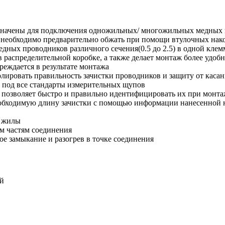
азначены для подключения одножильных/ многожильных медных п
 необходимо предварительно обжать при помощи втулочных нак
дных проводников различного сечения(0.5 до 2.5) в одной клем
 распределительной коробке, а также делает монтаж более удо
реждается в результате монтажа
лировать правильность зачистки проводников и защиту от каса
а под все стандарты измерительных щупов
м позволяет быстро и правильно идентифицировать их при монта
еобходимую длину зачистки с помощью информации нанесенной 
а жилы
м частям соединения
ое замыкание и разогрев в точке соединения
й