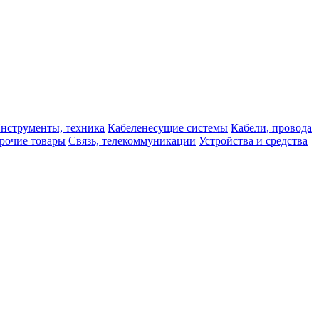
нструменты, техника
Кабеленесущие системы
Кабели, провода
рочие товары
Связь, телекоммуникации
Устройства и средства