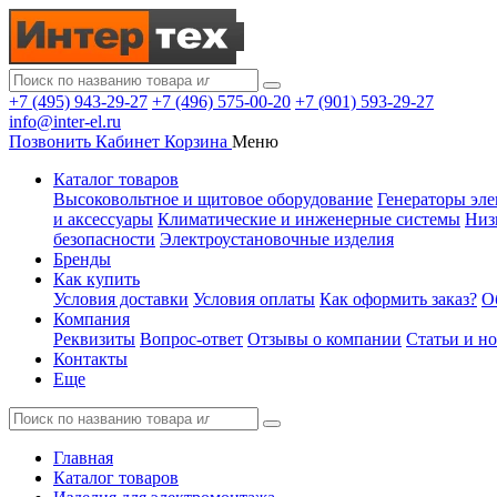
+7 (495) 943-29-27
+7 (496) 575-00-20
+7 (901) 593-29-27
info@inter-el.ru
Позвонить
Кабинет
Корзина
Меню
Каталог товаров
Высоковольтное и щитовое оборудование
Генераторы эле
и аксессуары
Климатические и инженерные системы
Низ
безопасности
Электроустановочные изделия
Бренды
Как купить
Условия доставки
Условия оплаты
Как оформить заказ?
О
Компания
Реквизиты
Вопрос-ответ
Отзывы о компании
Статьи и н
Контакты
Еще
Главная
Каталог товаров