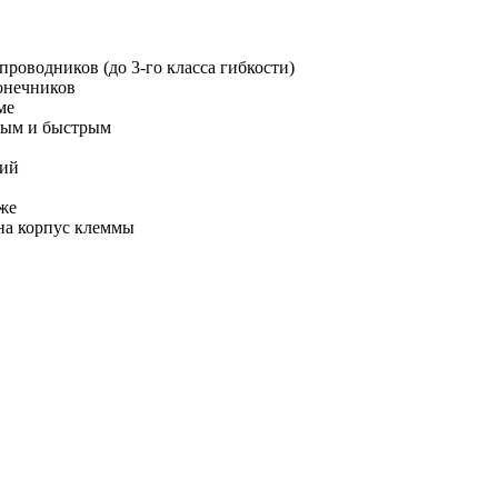
роводников (до 3-го класса гибкости)
онечников
ме
бным и быстрым
ний
же
на корпус клеммы