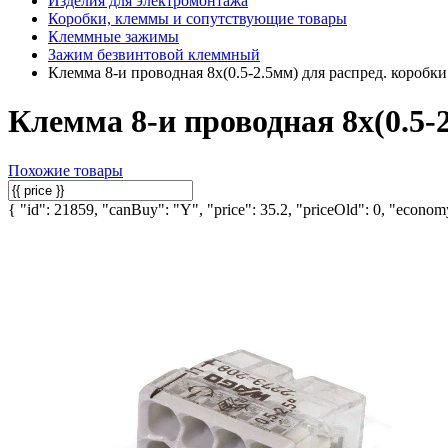
Изделия для электромонтажа
Коробки, клеммы и сопутствующие товары
Клеммные зажимы
Зажим безвинтовой клеммный
Клемма 8-и проводная 8х(0.5-2.5мм) для распред. коробк
Клемма 8-и проводная 8х(0.5-
Похожие товары
{ "id": 21859, "canBuy": "Y", "price": 35.2, "priceOld": 0, "economy