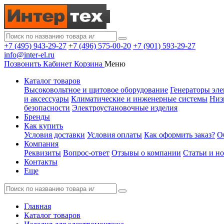
+7 (495) 943-29-27
+7 (496) 575-00-20
+7 (901) 593-29-27
info@inter-el.ru
Позвонить
Кабинет
Корзина
Меню
Каталог товаров
Высоковольтное и щитовое оборудование
Генераторы эле
и аксессуары
Климатические и инженерные системы
Низ
безопасности
Электроустановочные изделия
Бренды
Как купить
Условия доставки
Условия оплаты
Как оформить заказ?
О
Компания
Реквизиты
Вопрос-ответ
Отзывы о компании
Статьи и н
Контакты
Еще
Главная
Каталог товаров