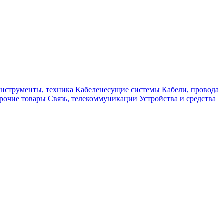
нструменты, техника
Кабеленесущие системы
Кабели, провода
рочие товары
Связь, телекоммуникации
Устройства и средства