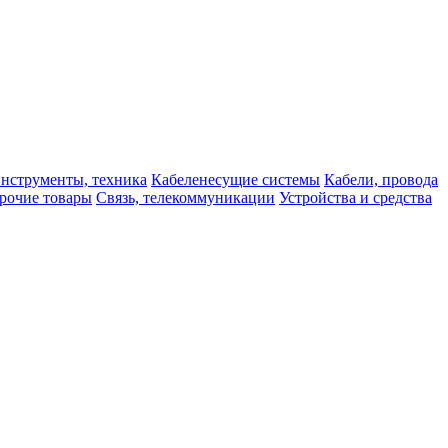
нструменты, техника
Кабеленесущие системы
Кабели, провода
рочие товары
Связь, телекоммуникации
Устройства и средства