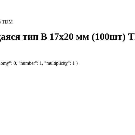
т) TDM
аяся тип B 17х20 мм (100шт)
omy": 0, "number": 1, "multiplicity": 1 }