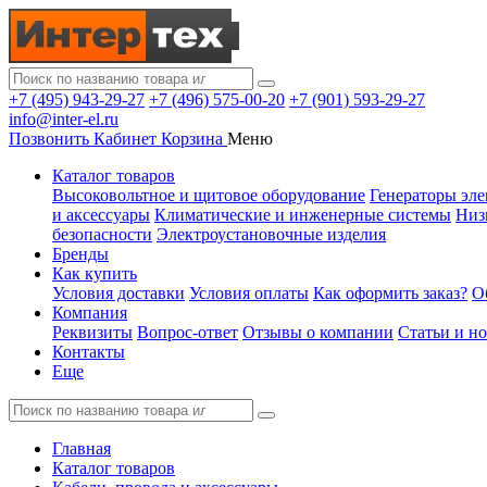
+7 (495) 943-29-27
+7 (496) 575-00-20
+7 (901) 593-29-27
info@inter-el.ru
Позвонить
Кабинет
Корзина
Меню
Каталог товаров
Высоковольтное и щитовое оборудование
Генераторы эле
и аксессуары
Климатические и инженерные системы
Низ
безопасности
Электроустановочные изделия
Бренды
Как купить
Условия доставки
Условия оплаты
Как оформить заказ?
О
Компания
Реквизиты
Вопрос-ответ
Отзывы о компании
Статьи и н
Контакты
Еще
Главная
Каталог товаров