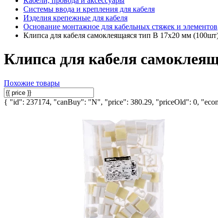
Кабели, провода и аксессуары
Системы ввода и крепления для кабеля
Изделия крепежные для кабеля
Основание монтажное для кабельных стяжек и элементов
Клипса для кабеля самоклеящаяся тип B 17х20 мм (100ш
Клипса для кабеля самоклеящ
Похожие товары
{ "id": 237174, "canBuy": "N", "price": 380.29, "priceOld": 0, "econ