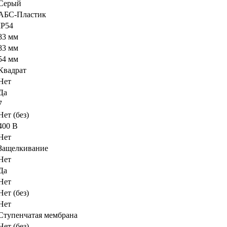
Серый
АБС-Пластик
IP54
83 мм
83 мм
54 мм
Квадрат
Нет
Да
7
Нет (без)
400 В
Нет
Защелкивание
Нет
Да
Нет
Нет (без)
Нет
Ступенчатая мембрана
Нет (без)