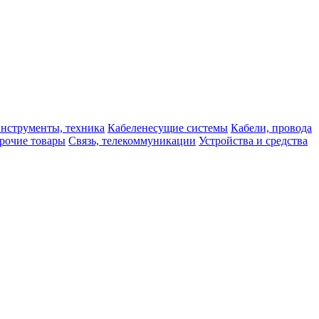
нструменты, техника
Кабеленесущие системы
Кабели, провода
рочие товары
Связь, телекоммуникации
Устройства и средства