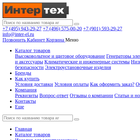
+7 (495) 943-29-27
+7 (496) 575-00-20
+7 (901) 593-29-27
info@inter-el.ru
Позвонить
Кабинет
Корзина
Меню
Каталог товаров
Высоковольтное и щитовое оборудование
Генераторы эле
и аксессуары
Климатические и инженерные системы
Низ
безопасности
Электроустановочные изделия
Бренды
Как купить
Условия доставки
Условия оплаты
Как оформить заказ?
О
Компания
Реквизиты
Вопрос-ответ
Отзывы о компании
Статьи и н
Контакты
Еще
Главная
Каталог товаров