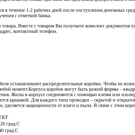
я в течение 1-2 рабочих дней после поступления денежных средс
чения с отметкой банка.
товара. Вместе с товаром Вы получаете комплект документов (
адрес, контактный телефон.
беля устанавливают распределительные коробки. Чтобы не возни
в любой момент.Корпуса коробок могут быть разной формы – кв
вления. Жилы в корпусе соединяются с помощью клемм или изо
ется крышкой. Для каждого типа проводки – скрытой и открыто
 уделяется защищенности от влаги и пыли. В связи с этим коро
EKF
-20 град.C
40 град.C