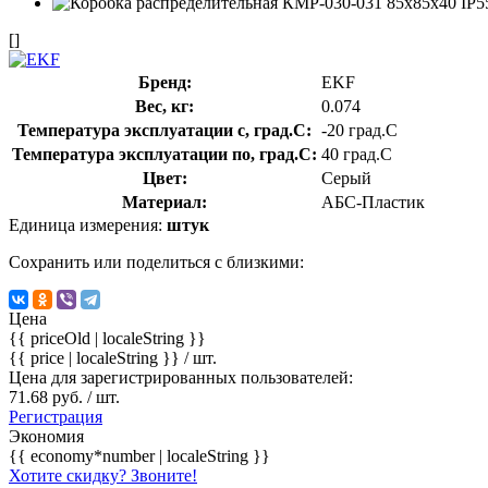
[]
Бренд:
EKF
Вес, кг:
0.074
Температура эксплуатации с, град.C:
-20 град.C
Температура эксплуатации по, град.C:
40 град.C
Цвет:
Серый
Материал:
АБС-Пластик
Единица измерения:
штук
Сохранить или поделиться с близкими:
Цена
{{ priceOld | localeString }}
{{ price | localeString }}
/ шт.
Цена для зарегистрированных пользователей:
71.68 руб. / шт.
Регистрация
Экономия
{{ economy*number | localeString }}
Хотите скидку? Звоните!