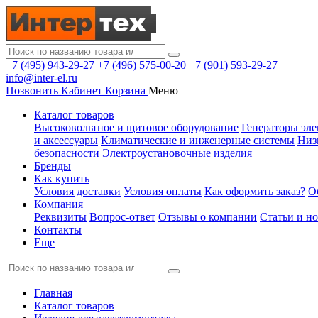
+7 (495) 943-29-27
+7 (496) 575-00-20
+7 (901) 593-29-27
info@inter-el.ru
Позвонить
Кабинет
Корзина
Меню
Каталог товаров
Высоковольтное и щитовое оборудование
Генераторы эле
и аксессуары
Климатические и инженерные системы
Низ
безопасности
Электроустановочные изделия
Бренды
Как купить
Условия доставки
Условия оплаты
Как оформить заказ?
О
Компания
Реквизиты
Вопрос-ответ
Отзывы о компании
Статьи и н
Контакты
Еще
Главная
Каталог товаров