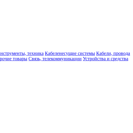
нструменты, техника
Кабеленесущие системы
Кабели, провода
рочие товары
Связь, телекоммуникации
Устройства и средства