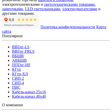
электротехническими и
светотехническими товарами
,
лампочками
,
LED светильниками
,
электродвигателями
и
другими товарами.
Политика конфиденциальности
Карта
сайта
Популярное
ВВГнг-LS
ВВГнг-FRLS
ВБШВ
АВБШВ
ППГнг-HF
КГтп
КГтп-ХЛ
СИП-2
СИП-4
ПВС
Кабель-канал 25х16
Кабель-канал 40х40
О компании