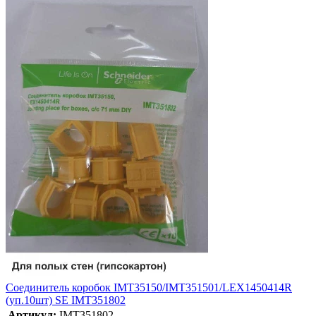
Соединитель коробок IMT35150/IMT351501/LEX1450414R
(уп.10шт) SE IMT351802
Артикул:
IMT351802