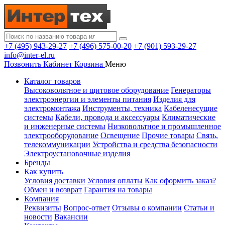
+7 (495) 943-29-27
+7 (496) 575-00-20
+7 (901) 593-29-27
info@inter-el.ru
Позвонить
Кабинет
Корзина
Меню
Каталог товаров
Высоковольтное и щитовое оборудование
Генераторы
электроэнергии и элементы питания
Изделия для
электромонтажа
Инструменты, техника
Кабеленесущие
системы
Кабели, провода и аксессуары
Климатические
и инженерные системы
Низковольтное и промышленное
электрооборудование
Освещение
Прочие товары
Связь,
телекоммуникации
Устройства и средства безопасности
Электроустановочные изделия
Бренды
Как купить
Условия доставки
Условия оплаты
Как оформить заказ?
Обмен и возврат
Гарантия на товары
Компания
Реквизиты
Вопрос-ответ
Отзывы о компании
Статьи и
новости
Вакансии