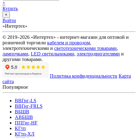
+
Купить
×
Войти
«Интертех»
© 2019–2026 «Интертех» - интернет-магазин для оптовой и
розничной торговли
кабелем и проводом
,
электротехническими и
светотехническими товарами
,
лампочками
,
LED светильниками
,
электродвигателями
и
другими товарами.
Политика конфиденциальности
Карта
сайта
Популярное
ВВГнг-LS
ВВГнг-FRLS
ВБШВ
АВБШВ
ППГнг-HF
КГтп
КГтп-ХЛ