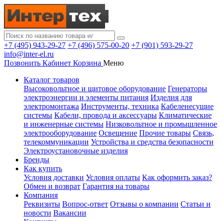
+7 (495) 943-29-27
+7 (496) 575-00-20
+7 (901) 593-29-27
info@inter-el.ru
Позвонить
Кабинет
Корзина
Меню
Каталог товаров
Высоковольтное и щитовое оборудование
Генераторы
электроэнергии и элементы питания
Изделия для
электромонтажа
Инструменты, техника
Кабеленесущие
системы
Кабели, провода и аксессуары
Климатические
и инженерные системы
Низковольтное и промышленное
электрооборудование
Освещение
Прочие товары
Связь,
телекоммуникации
Устройства и средства безопасности
Электроустановочные изделия
Бренды
Как купить
Условия доставки
Условия оплаты
Как оформить заказ?
Обмен и возврат
Гарантия на товары
Компания
Реквизиты
Вопрос-ответ
Отзывы о компании
Статьи и
новости
Вакансии