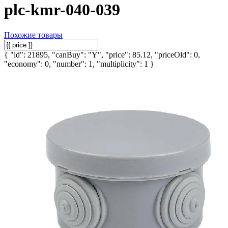
plc-kmr-040-039
Похожие товары
{ "id": 21895, "canBuy": "Y", "price": 85.12, "priceOld": 0,
"economy": 0, "number": 1, "multiplicity": 1 }