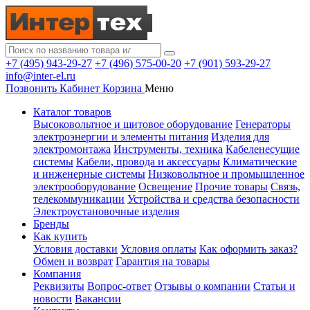
+7 (495) 943-29-27
+7 (496) 575-00-20
+7 (901) 593-29-27
info@inter-el.ru
Позвонить
Кабинет
Корзина
Меню
Каталог товаров
Высоковольтное и щитовое оборудование
Генераторы
электроэнергии и элементы питания
Изделия для
электромонтажа
Инструменты, техника
Кабеленесущие
системы
Кабели, провода и аксессуары
Климатические
и инженерные системы
Низковольтное и промышленное
электрооборудование
Освещение
Прочие товары
Связь,
телекоммуникации
Устройства и средства безопасности
Электроустановочные изделия
Бренды
Как купить
Условия доставки
Условия оплаты
Как оформить заказ?
Обмен и возврат
Гарантия на товары
Компания
Реквизиты
Вопрос-ответ
Отзывы о компании
Статьи и
новости
Вакансии