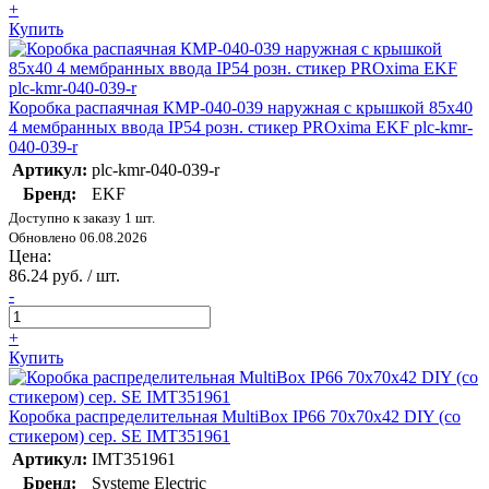
+
Купить
Коробка распаячная КМР-040-039 наружная с крышкой 85х40
4 мембранных ввода IP54 розн. стикер PROxima EKF plc-kmr-
040-039-r
Артикул:
plc-kmr-040-039-r
Бренд:
EKF
Доступно к заказу 1 шт.
Обновлено 06.08.2026
Цена:
86.24 руб. / шт.
-
+
Купить
Коробка распределительная MultiBox IP66 70х70х42 DIY (со
стикером) сер. SE IMT351961
Артикул:
IMT351961
Бренд:
Systeme Electric