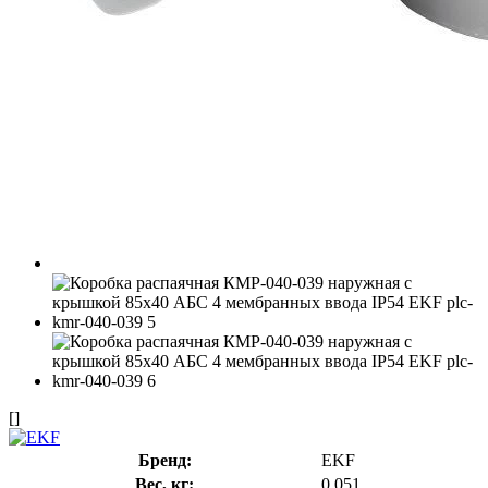
[]
Бренд:
EKF
Вес, кг:
0.051