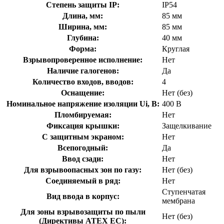
Степень защиты IP:
IP54
Длина, мм:
85 мм
Ширина, мм:
85 мм
Глубина:
40 мм
Форма:
Круглая
Взрывопроверенное исполнение:
Нет
Наличие галогенов:
Да
Количество входов, вводов:
4
Оснащение:
Нет (без)
Номинальное напряжение изоляции Ui, В:
400 В
Пломбируемая:
Нет
Фиксация крышки:
Защелкивание
С защитным экраном:
Нет
Всепогодный:
Да
Ввод сзади:
Нет
Для взрывоопасных зон по газу:
Нет (без)
Соединяемый в ряд:
Нет
Ступенчатая
Вид ввода в корпус:
мембрана
Для зоны взрывозащиты по пыли
Нет (без)
(Директивы ATEX ЕС):