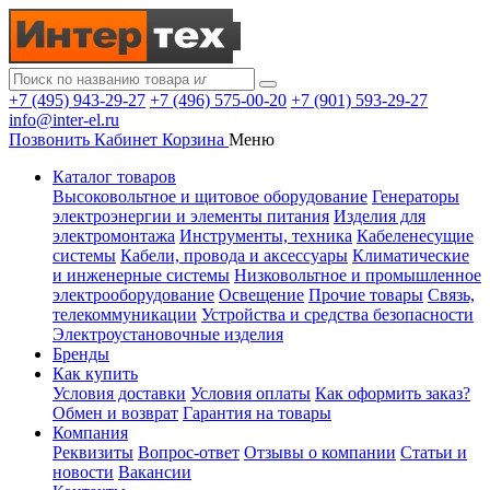
+7 (495) 943-29-27
+7 (496) 575-00-20
+7 (901) 593-29-27
info@inter-el.ru
Позвонить
Кабинет
Корзина
Меню
Каталог товаров
Высоковольтное и щитовое оборудование
Генераторы
электроэнергии и элементы питания
Изделия для
электромонтажа
Инструменты, техника
Кабеленесущие
системы
Кабели, провода и аксессуары
Климатические
и инженерные системы
Низковольтное и промышленное
электрооборудование
Освещение
Прочие товары
Связь,
телекоммуникации
Устройства и средства безопасности
Электроустановочные изделия
Бренды
Как купить
Условия доставки
Условия оплаты
Как оформить заказ?
Обмен и возврат
Гарантия на товары
Компания
Реквизиты
Вопрос-ответ
Отзывы о компании
Статьи и
новости
Вакансии