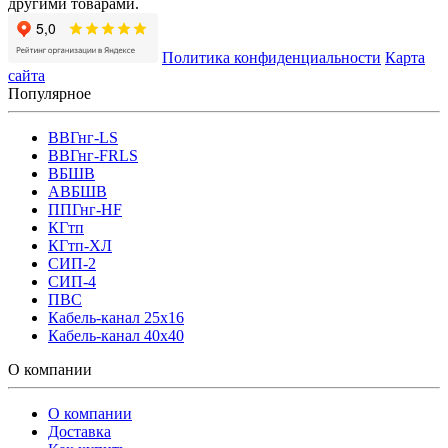
другими товарами.
Политика конфиденциальности
Карта
сайта
Популярное
ВВГнг-LS
ВВГнг-FRLS
ВБШВ
АВБШВ
ППГнг-HF
КГтп
КГтп-ХЛ
СИП-2
СИП-4
ПВС
Кабель-канал 25х16
Кабель-канал 40х40
О компании
О компании
Доставка