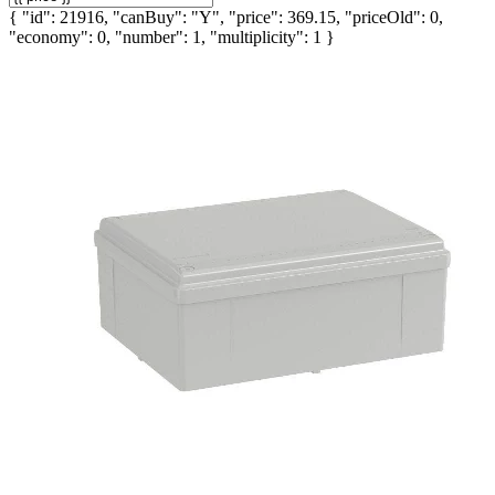
{ "id": 21916, "canBuy": "Y", "price": 369.15, "priceOld": 0,
"economy": 0, "number": 1, "multiplicity": 1 }