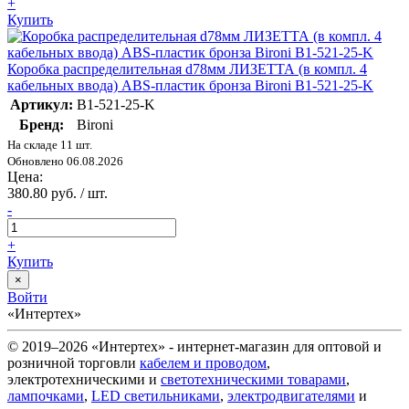
+
Купить
Коробка распределительная d78мм ЛИЗЕТТА (в компл. 4
кабельных ввода) ABS-пластик бронза Bironi B1-521-25-K
Артикул:
B1-521-25-K
Бренд:
Bironi
На складе 11 шт.
Обновлено 06.08.2026
Цена:
380.80 руб. / шт.
-
+
Купить
×
Войти
«Интертех»
© 2019–2026 «Интертех» - интернет-магазин для оптовой и
розничной торговли
кабелем и проводом
,
электротехническими и
светотехническими товарами
,
лампочками
,
LED светильниками
,
электродвигателями
и