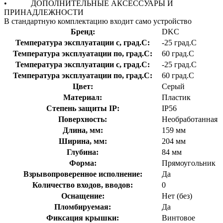
• ДОПОЛНИТЕЛЬНЫЕ АКСЕССУАРЫ И
ПРИНАДЛЕЖНОСТИ
В стандартную комплектацию входит само устройство
Бренд:
DKC
Температура эксплуатации с, град.C:
-25 град.C
Температура эксплуатации по, град.C:
60 град.C
Температура эксплуатации с, град.C:
-25 град.C
Температура эксплуатации по, град.C:
60 град.C
Цвет:
Серый
Материал:
Пластик
Степень защиты IP:
IP56
Поверхность:
Необработанная
Длина, мм:
159 мм
Ширина, мм:
204 мм
Глубина:
84 мм
Форма:
Прямоугольник
Взрывопроверенное исполнение:
Да
Количество входов, вводов:
0
Оснащение:
Нет (без)
Пломбируемая:
Да
Фиксация крышки:
Винтовое