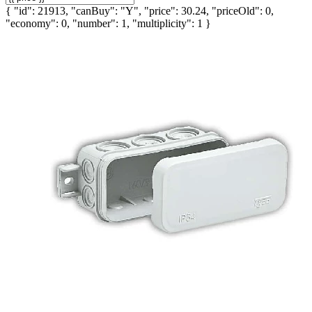
{ "id": 21913, "canBuy": "Y", "price": 30.24, "priceOld": 0,
"economy": 0, "number": 1, "multiplicity": 1 }