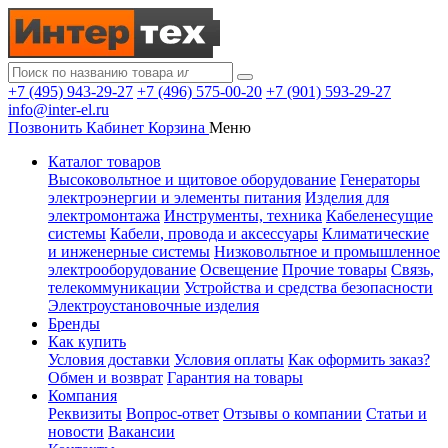
+7 (495) 943-29-27
+7 (496) 575-00-20
+7 (901) 593-29-27
info@inter-el.ru
Позвонить
Кабинет
Корзина
Меню
Каталог товаров
Высоковольтное и щитовое оборудование
Генераторы
электроэнергии и элементы питания
Изделия для
электромонтажа
Инструменты, техника
Кабеленесущие
системы
Кабели, провода и аксессуары
Климатические
и инженерные системы
Низковольтное и промышленное
электрооборудование
Освещение
Прочие товары
Связь,
телекоммуникации
Устройства и средства безопасности
Электроустановочные изделия
Бренды
Как купить
Условия доставки
Условия оплаты
Как оформить заказ?
Обмен и возврат
Гарантия на товары
Компания
Реквизиты
Вопрос-ответ
Отзывы о компании
Статьи и
новости
Вакансии