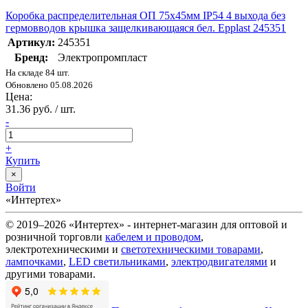
Коробка распределительная ОП 75х45мм IP54 4 выхода без
гермовводов крышка защелкивающаяся бел. Epplast 245351
Артикул:
245351
Бренд:
Электропромпласт
На складе 84 шт.
Обновлено 05.08.2026
Цена:
31.36 руб. / шт.
-
+
Купить
×
Войти
«Интертех»
© 2019–2026 «Интертех» - интернет-магазин для оптовой и
розничной торговли
кабелем и проводом
,
электротехническими и
светотехническими товарами
,
лампочками
,
LED светильниками
,
электродвигателями
и
другими товарами.