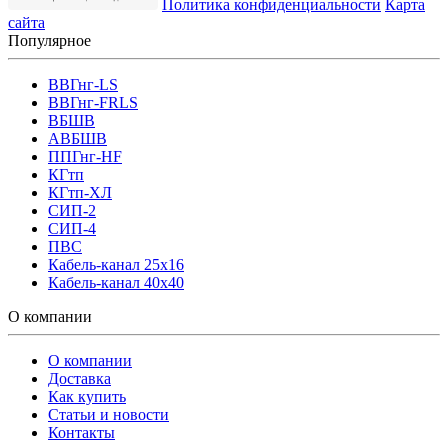
Политика конфиденциальности
Карта
сайта
Популярное
ВВГнг-LS
ВВГнг-FRLS
ВБШВ
АВБШВ
ППГнг-HF
КГтп
КГтп-ХЛ
СИП-2
СИП-4
ПВС
Кабель-канал 25х16
Кабель-канал 40х40
О компании
О компании
Доставка
Как купить
Статьи и новости
Контакты