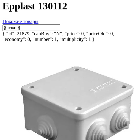
Epplast 130112
Похожие товары
{ "id": 21879, "canBuy": "N", "price": 0, "priceOld": 0,
"economy": 0, "number": 1, "multiplicity": 1 }