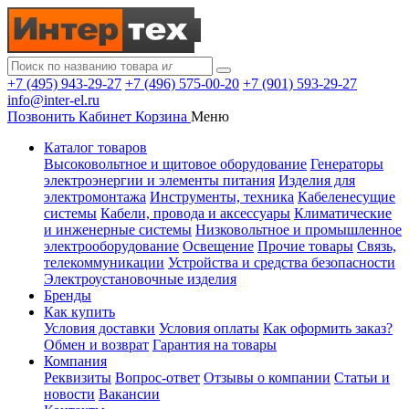
+7 (495) 943-29-27
+7 (496) 575-00-20
+7 (901) 593-29-27
info@inter-el.ru
Позвонить
Кабинет
Корзина
Меню
Каталог товаров
Высоковольтное и щитовое оборудование
Генераторы
электроэнергии и элементы питания
Изделия для
электромонтажа
Инструменты, техника
Кабеленесущие
системы
Кабели, провода и аксессуары
Климатические
и инженерные системы
Низковольтное и промышленное
электрооборудование
Освещение
Прочие товары
Связь,
телекоммуникации
Устройства и средства безопасности
Электроустановочные изделия
Бренды
Как купить
Условия доставки
Условия оплаты
Как оформить заказ?
Обмен и возврат
Гарантия на товары
Компания
Реквизиты
Вопрос-ответ
Отзывы о компании
Статьи и
новости
Вакансии