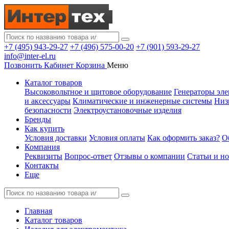
+7 (495) 943-29-27
+7 (496) 575-00-20
+7 (901) 593-29-27
info@inter-el.ru
Позвонить
Кабинет
Корзина
Меню
Каталог товаров
Высоковольтное и щитовое оборудование
Генераторы эле
и аксессуары
Климатические и инженерные системы
Низ
безопасности
Электроустановочные изделия
Бренды
Как купить
Условия доставки
Условия оплаты
Как оформить заказ?
О
Компания
Реквизиты
Вопрос-ответ
Отзывы о компании
Статьи и н
Контакты
Еще
Главная
Каталог товаров