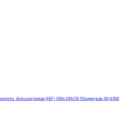
онентн. безгалогенная (HF) 100х100х50 Промрукав 60-0300