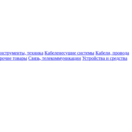
нструменты, техника
Кабеленесущие системы
Кабели, провода
рочие товары
Связь, телекоммуникации
Устройства и средства