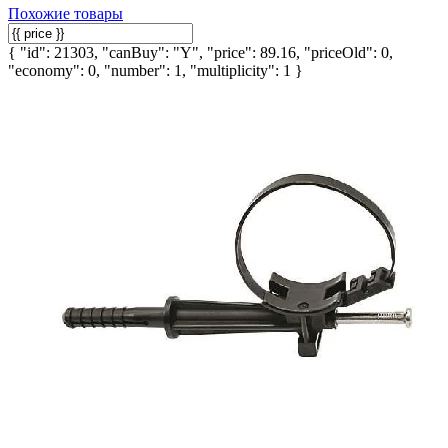
Похожие товары
{ "id": 21303, "canBuy": "Y", "price": 89.16, "priceOld": 0,
"economy": 0, "number": 1, "multiplicity": 1 }