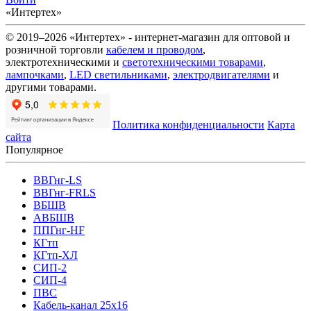
«Интертех»
© 2019–2026 «Интертех» - интернет-магазин для оптовой и
розничной торговли
кабелем и проводом
,
электротехническими и
светотехническими товарами
,
лампочками
,
LED светильниками
,
электродвигателями
и
другими товарами.
Политика конфиденциальности
Карта
сайта
Популярное
ВВГнг-LS
ВВГнг-FRLS
ВБШВ
АВБШВ
ППГнг-HF
КГтп
КГтп-ХЛ
СИП-2
СИП-4
ПВС
Кабель-канал 25х16