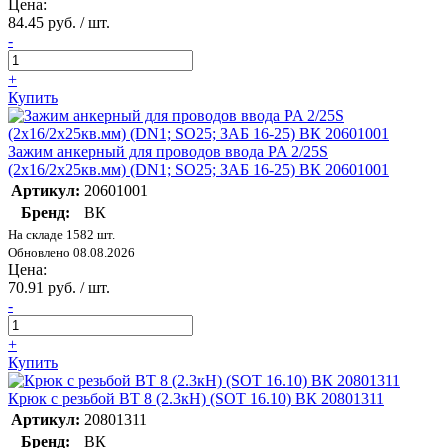
Цена:
84.45 руб. / шт.
-
+
Купить
Зажим анкерный для проводов ввода PA 2/25S
(2х16/2х25кв.мм) (DN1; SO25; ЗАБ 16-25) ВК 20601001
Артикул:
20601001
Бренд:
ВК
На складе 1582 шт.
Обновлено 08.08.2026
Цена:
70.91 руб. / шт.
-
+
Купить
Крюк с резьбой BT 8 (2.3кН) (SOT 16.10) ВК 20801311
Артикул:
20801311
Бренд:
ВК