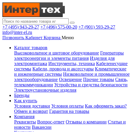
+7 (495) 943-29-27
+7 (496) 575-00-20
+7 (901) 593-29-27
info@inter-el.ru
Позвонить
Кабинет
Корзина
Меню
Каталог товаров
Высоковольтное и щитовое оборудование
Генераторы
электроэнергии и элементы питания
Изделия для
электромонтажа
Инструменты, техника
Кабеленесущие
системы
Кабели, провода и аксессуары
Климатические
и инженерные системы
Низковольтное и промышленное
электрооборудование
Освещение
Прочие товары
Связь,
телекоммуникации
Устройства и средства безопасности
Электроустановочные изделия
Бренды
Как купить
Условия доставки
Условия оплаты
Как оформить заказ?
Обмен и возврат
Гарантия на товары
Компания
Реквизиты
Вопрос-ответ
Отзывы о компании
Статьи и
новости
Вакансии