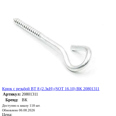
Крюк с резьбой BT 8 (2.3кН) (SOT 16.10) ВК 20801311
Артикул:
20801311
Бренд:
ВК
Доступно к заказу 118 шт.
Обновлено 06.08.2026
Цена: