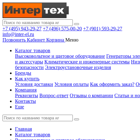
+7 (495) 943-29-27
+7 (496) 575-00-20
+7 (901) 593-29-27
info@inter-el.ru
Позвонить
Кабинет
Корзина
Меню
Каталог товаров
Высоковольтное и щитовое оборудование
Генераторы эле
и аксессуары
Климатические и инженерные системы
Низ
безопасности
Электроустановочные изделия
Бренды
Как купить
Условия доставки
Условия оплаты
Как оформить заказ?
О
Компания
Реквизиты
Вопрос-ответ
Отзывы о компании
Статьи и н
Контакты
Еще
Главная
Каталог товаров