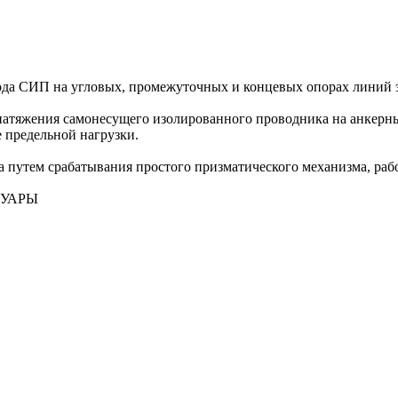
да СИП на угловых, промежуточных и концевых опорах линий э
натяжения самонесущего изолированного проводника на анкерны
 предельной нагрузки.
путем срабатывания простого призматического механизма, рабоч
СУАРЫ