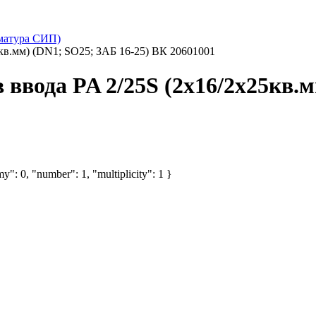
матура СИП)
кв.мм) (DN1; SO25; ЗАБ 16-25) ВК 20601001
ввода PA 2/25S (2х16/2х25кв.м
y": 0, "number": 1, "multiplicity": 1 }