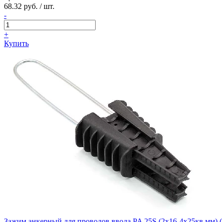
68.32 руб. / шт.
-
+
Купить
Зажим анкерный для проводов ввода PA 25S (2х16-4х25кв.мм) (