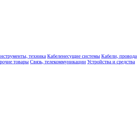
нструменты, техника
Кабеленесущие системы
Кабели, провода
рочие товары
Связь, телекоммуникации
Устройства и средства