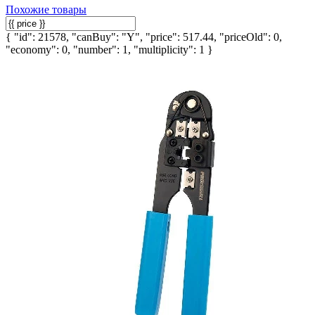
Похожие товары
{ "id": 21578, "canBuy": "Y", "price": 517.44, "priceOld": 0,
"economy": 0, "number": 1, "multiplicity": 1 }