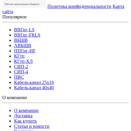
Политика конфиденциальности
Карта
сайта
Популярное
ВВГнг-LS
ВВГнг-FRLS
ВБШВ
АВБШВ
ППГнг-HF
КГтп
КГтп-ХЛ
СИП-2
СИП-4
ПВС
Кабель-канал 25х16
Кабель-канал 40х40
О компании
О компании
Доставка
Как купить
Статьи и новости