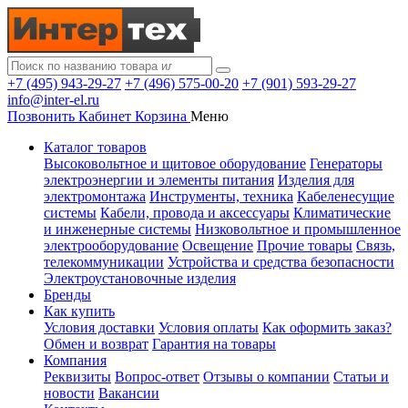
+7 (495) 943-29-27
+7 (496) 575-00-20
+7 (901) 593-29-27
info@inter-el.ru
Позвонить
Кабинет
Корзина
Меню
Каталог товаров
Высоковольтное и щитовое оборудование
Генераторы
электроэнергии и элементы питания
Изделия для
электромонтажа
Инструменты, техника
Кабеленесущие
системы
Кабели, провода и аксессуары
Климатические
и инженерные системы
Низковольтное и промышленное
электрооборудование
Освещение
Прочие товары
Связь,
телекоммуникации
Устройства и средства безопасности
Электроустановочные изделия
Бренды
Как купить
Условия доставки
Условия оплаты
Как оформить заказ?
Обмен и возврат
Гарантия на товары
Компания
Реквизиты
Вопрос-ответ
Отзывы о компании
Статьи и
новости
Вакансии