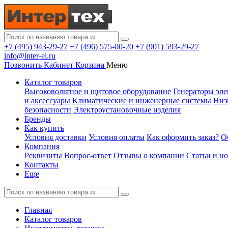
+7 (495) 943-29-27
+7 (496) 575-00-20
+7 (901) 593-29-27
info@inter-el.ru
Позвонить
Кабинет
Корзина
Меню
Каталог товаров
Высоковольтное и щитовое оборудование
Генераторы эле
и аксессуары
Климатические и инженерные системы
Низ
безопасности
Электроустановочные изделия
Бренды
Как купить
Условия доставки
Условия оплаты
Как оформить заказ?
О
Компания
Реквизиты
Вопрос-ответ
Отзывы о компании
Статьи и н
Контакты
Еще
Главная
Каталог товаров