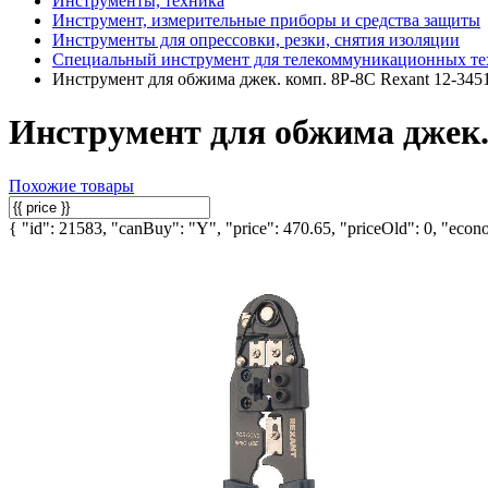
Инструменты, техника
Инструмент, измерительные приборы и средства защиты
Инструменты для опрессовки, резки, снятия изоляции
Специальный инструмент для телекоммуникационных те
Инструмент для обжима джек. комп. 8P-8C Rexant 12-345
Инструмент для обжима джек. 
Похожие товары
{ "id": 21583, "canBuy": "Y", "price": 470.65, "priceOld": 0, "econo