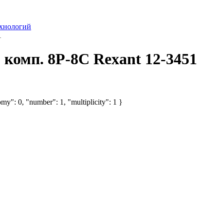
хнологий
1
комп. 8P-8C Rexant 12-3451
my": 0, "number": 1, "multiplicity": 1 }