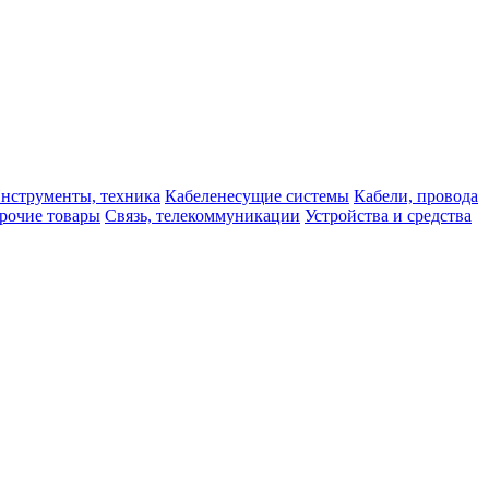
нструменты, техника
Кабеленесущие системы
Кабели, провода
рочие товары
Связь, телекоммуникации
Устройства и средства