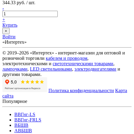
344.33 руб. / шт.
-
+
Купить
×
Войти
«Интертех»
© 2019–2026 «Интертех» - интернет-магазин для оптовой и
розничной торговли
кабелем и проводом
,
электротехническими и
светотехническими товарами
,
лампочками
,
LED светильниками
,
электродвигателями
и
другими товарами.
Политика конфиденциальности
Карта
сайта
Популярное
ВВГнг-LS
ВВГнг-FRLS
ВБШВ
АВБШВ