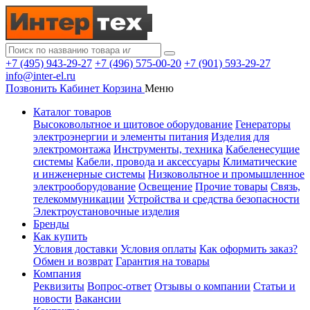
+7 (495) 943-29-27
+7 (496) 575-00-20
+7 (901) 593-29-27
info@inter-el.ru
Позвонить
Кабинет
Корзина
Меню
Каталог товаров
Высоковольтное и щитовое оборудование
Генераторы
электроэнергии и элементы питания
Изделия для
электромонтажа
Инструменты, техника
Кабеленесущие
системы
Кабели, провода и аксессуары
Климатические
и инженерные системы
Низковольтное и промышленное
электрооборудование
Освещение
Прочие товары
Связь,
телекоммуникации
Устройства и средства безопасности
Электроустановочные изделия
Бренды
Как купить
Условия доставки
Условия оплаты
Как оформить заказ?
Обмен и возврат
Гарантия на товары
Компания
Реквизиты
Вопрос-ответ
Отзывы о компании
Статьи и
новости
Вакансии