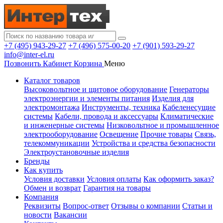
+7 (495) 943-29-27
+7 (496) 575-00-20
+7 (901) 593-29-27
info@inter-el.ru
Позвонить
Кабинет
Корзина
Меню
Каталог товаров
Высоковольтное и щитовое оборудование
Генераторы
электроэнергии и элементы питания
Изделия для
электромонтажа
Инструменты, техника
Кабеленесущие
системы
Кабели, провода и аксессуары
Климатические
и инженерные системы
Низковольтное и промышленное
электрооборудование
Освещение
Прочие товары
Связь,
телекоммуникации
Устройства и средства безопасности
Электроустановочные изделия
Бренды
Как купить
Условия доставки
Условия оплаты
Как оформить заказ?
Обмен и возврат
Гарантия на товары
Компания
Реквизиты
Вопрос-ответ
Отзывы о компании
Статьи и
новости
Вакансии