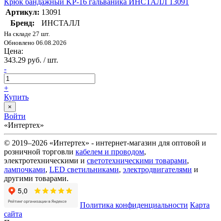
Крюк бандажный KP-16 гальваника ИНСТАЛЛ 13091
Артикул:
13091
Бренд:
ИНСТАЛЛ
На складе 27 шт.
Обновлено 06.08.2026
Цена:
343.29 руб. / шт.
-
+
Купить
×
Войти
«Интертех»
© 2019–2026 «Интертех» - интернет-магазин для оптовой и
розничной торговли
кабелем и проводом
,
электротехническими и
светотехническими товарами
,
лампочками
,
LED светильниками
,
электродвигателями
и
другими товарами.
Политика конфиденциальности
Карта
сайта