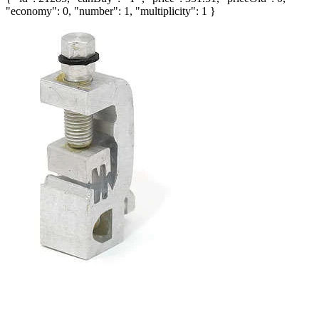
"economy": 0, "number": 1, "multiplicity": 1 }