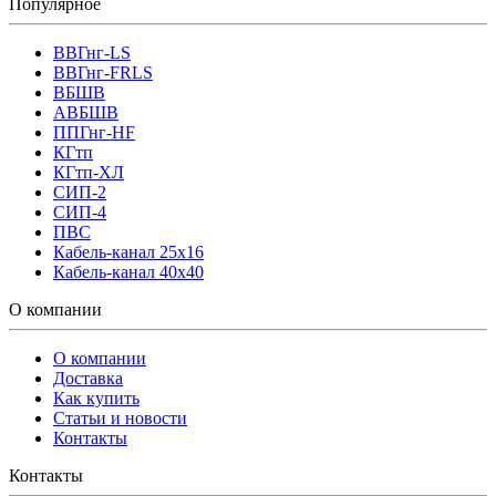
Популярное
ВВГнг-LS
ВВГнг-FRLS
ВБШВ
АВБШВ
ППГнг-HF
КГтп
КГтп-ХЛ
СИП-2
СИП-4
ПВС
Кабель-канал 25х16
Кабель-канал 40х40
О компании
О компании
Доставка
Как купить
Статьи и новости
Контакты
Контакты