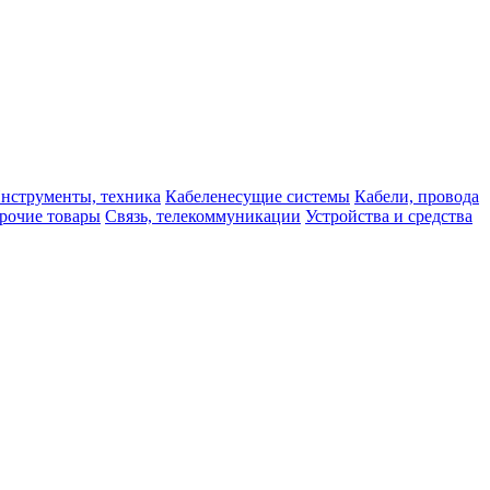
нструменты, техника
Кабеленесущие системы
Кабели, провода
рочие товары
Связь, телекоммуникации
Устройства и средства