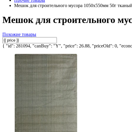
Прочие товары
Мешок для строительного мусора 1050х550мм 50г тканый
Мешок для строительного мус
Похожие товары
{ "id": 281094, "canBuy": "Y", "price": 26.88, "priceOld": 0, "econo