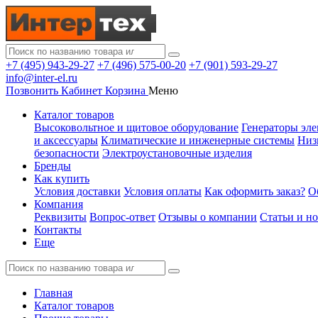
+7 (495) 943-29-27
+7 (496) 575-00-20
+7 (901) 593-29-27
info@inter-el.ru
Позвонить
Кабинет
Корзина
Меню
Каталог товаров
Высоковольтное и щитовое оборудование
Генераторы эле
и аксессуары
Климатические и инженерные системы
Низ
безопасности
Электроустановочные изделия
Бренды
Как купить
Условия доставки
Условия оплаты
Как оформить заказ?
О
Компания
Реквизиты
Вопрос-ответ
Отзывы о компании
Статьи и н
Контакты
Еще
Главная
Каталог товаров