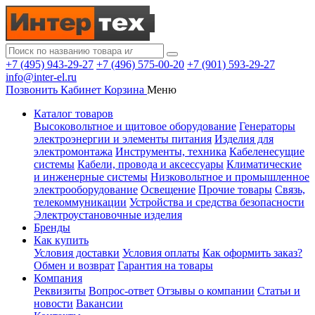
+7 (495) 943-29-27
+7 (496) 575-00-20
+7 (901) 593-29-27
info@inter-el.ru
Позвонить
Кабинет
Корзина
Меню
Каталог товаров
Высоковольтное и щитовое оборудование
Генераторы
электроэнергии и элементы питания
Изделия для
электромонтажа
Инструменты, техника
Кабеленесущие
системы
Кабели, провода и аксессуары
Климатические
и инженерные системы
Низковольтное и промышленное
электрооборудование
Освещение
Прочие товары
Связь,
телекоммуникации
Устройства и средства безопасности
Электроустановочные изделия
Бренды
Как купить
Условия доставки
Условия оплаты
Как оформить заказ?
Обмен и возврат
Гарантия на товары
Компания
Реквизиты
Вопрос-ответ
Отзывы о компании
Статьи и
новости
Вакансии