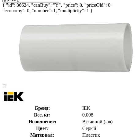
{ "id": 36624, "canBuy": "Y", "price": 8, "priceOld": 0,
"economy": 0, "number": 1, "multiplicity": 1 }
[]
Бренд:
IEK
Вес, кг:
0.008
Исполнение:
Вставной (-ая)
Цвет:
Серый
Материал:
Пластик