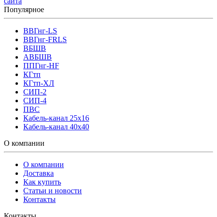
сайта
Популярное
ВВГнг-LS
ВВГнг-FRLS
ВБШВ
АВБШВ
ППГнг-HF
КГтп
КГтп-ХЛ
СИП-2
СИП-4
ПВС
Кабель-канал 25х16
Кабель-канал 40х40
О компании
О компании
Доставка
Как купить
Статьи и новости
Контакты
Контакты