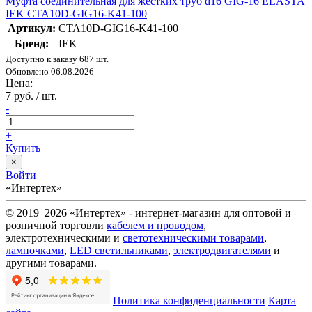
Муфта соединительная для жестких труб d16 GIG-16 ELASTA
IEK CTA10D-GIG16-K41-100
Артикул:
CTA10D-GIG16-K41-100
Бренд:
IEK
Доступно к заказу 687 шт.
Обновлено 06.08.2026
Цена:
7 руб. / шт.
-
+
Купить
×
Войти
«Интертех»
© 2019–2026 «Интертех» - интернет-магазин для оптовой и
розничной торговли
кабелем и проводом
,
электротехническими и
светотехническими товарами
,
лампочками
,
LED светильниками
,
электродвигателями
и
другими товарами.
Политика конфиденциальности
Карта