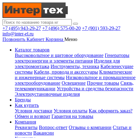
+7 (495) 943-29-27
+7 (496) 575-00-20
+7 (901) 593-29-27
info@inter-el.ru
Позвонить
Кабинет
Корзина
Меню
Каталог товаров
Высоковольтное и щитовое оборудование
Генераторы
электроэнергии и элементы питания
Изделия для
электромонтажа
Инструменты, техника
Кабеленесущие
системы
Кабели, провода и аксессуары
Климатические
и инженерные системы
Низковольтное и промышленное
электрооборудование
Освещение
Прочие товары
Связь,
телекоммуникации
Устройства и средства безопасности
Электроустановочные изделия
Бренды
Как купить
Условия доставки
Условия оплаты
Как оформить заказ?
Обмен и возврат
Гарантия на товары
Компания
Реквизиты
Вопрос-ответ
Отзывы о компании
Статьи и
новости
Вакансии