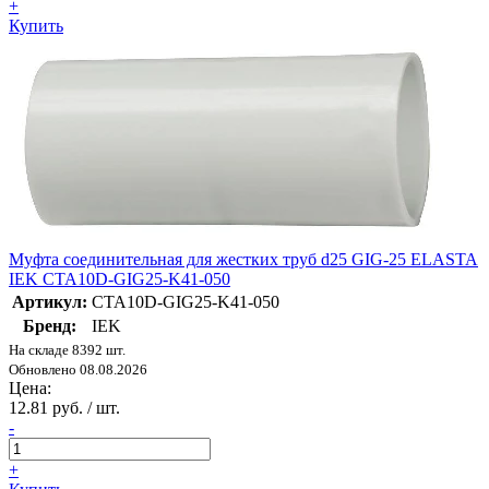
+
Купить
Муфта соединительная для жестких труб d25 GIG-25 ELASTA
IEK CTA10D-GIG25-K41-050
Артикул:
CTA10D-GIG25-K41-050
Бренд:
IEK
На складе 8392 шт.
Обновлено 08.08.2026
Цена:
12.81 руб. / шт.
-
+