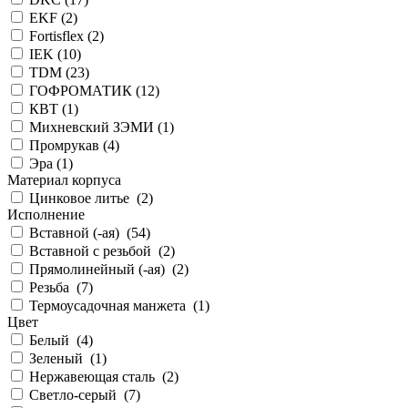
EKF (
2
)
Fortisflex (
2
)
IEK (
10
)
TDM (
23
)
ГОФРОМАТИК (
12
)
КВТ (
1
)
Михневский ЗЭМИ (
1
)
Промрукав (
4
)
Эра (
1
)
Материал корпуса
Цинковое литье (
2
)
Исполнение
Вставной (-ая) (
54
)
Вставной с резьбой (
2
)
Прямолинейный (-ая) (
2
)
Резьба (
7
)
Термоусадочная манжета (
1
)
Цвет
Белый (
4
)
Зеленый (
1
)
Нержавеющая сталь (
2
)
Светло-серый (
7
)