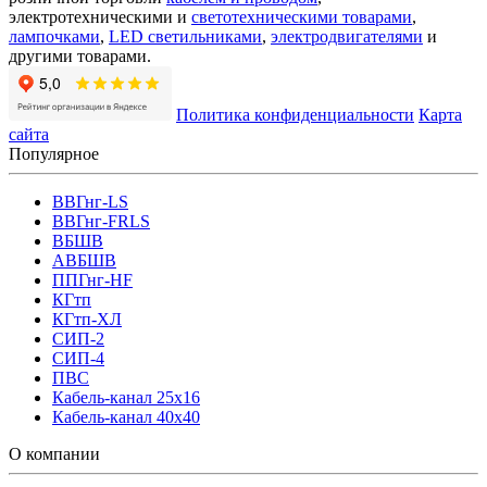
электротехническими и
светотехническими товарами
,
лампочками
,
LED светильниками
,
электродвигателями
и
другими товарами.
Политика конфиденциальности
Карта
сайта
Популярное
ВВГнг-LS
ВВГнг-FRLS
ВБШВ
АВБШВ
ППГнг-HF
КГтп
КГтп-ХЛ
СИП-2
СИП-4
ПВС
Кабель-канал 25х16
Кабель-канал 40х40
О компании