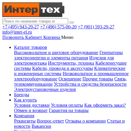
+7 (495) 943-29-27
+7 (496) 575-00-20
+7 (901) 593-29-27
info@inter-el.ru
Позвонить
Кабинет
Корзина
Меню
Каталог товаров
Высоковольтное и щитовое оборудование
Генераторы
электроэнергии и элементы питания
Изделия для
электромонтажа
Инструменты, техника
Кабеленесущие
системы
Кабели, провода и аксессуары
Климатические
и инженерные системы
Низковольтное и промышленное
электрооборудование
Освещение
Прочие товары
Связь,
телекоммуникации
Устройства и средства безопасности
Электроустановочные изделия
Бренды
Как купить
Условия доставки
Условия оплаты
Как оформить заказ?
Обмен и возврат
Гарантия на товары
Компания
Реквизиты
Вопрос-ответ
Отзывы о компании
Статьи и
новости
Вакансии