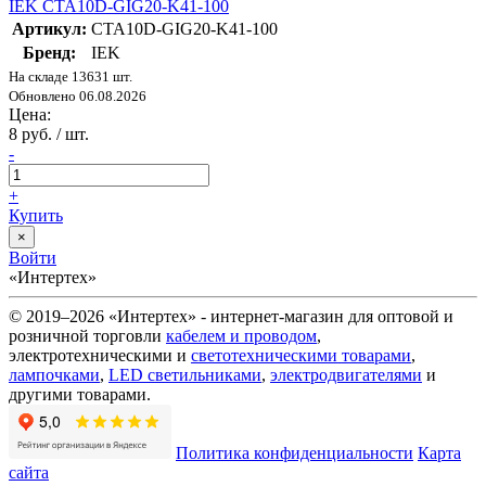
IEK CTA10D-GIG20-K41-100
Артикул:
CTA10D-GIG20-K41-100
Бренд:
IEK
На складе 13631 шт.
Обновлено 06.08.2026
Цена:
8 руб. / шт.
-
+
Купить
×
Войти
«Интертех»
© 2019–2026 «Интертех» - интернет-магазин для оптовой и
розничной торговли
кабелем и проводом
,
электротехническими и
светотехническими товарами
,
лампочками
,
LED светильниками
,
электродвигателями
и
другими товарами.
Политика конфиденциальности
Карта
сайта