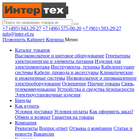
+7 (495) 943-29-27
+7 (496) 575-00-20
+7 (901) 593-29-27
info@inter-el.ru
Позвонить
Кабинет
Корзина
Меню
Каталог товаров
Высоковольтное и щитовое оборудование
Генераторы
электроэнергии и элементы питания
Изделия для
электромонтажа
Инструменты, техника
Кабеленесущие
системы
Кабели, провода и аксессуары
Климатические
и инженерные системы
Низковольтное и промышленное
электрооборудование
Освещение
Прочие товары
Связь,
телекоммуникации
Устройства и средства безопасности
Электроустановочные изделия
Бренды
Как купить
Условия доставки
Условия оплаты
Как оформить заказ?
Обмен и возврат
Гарантия на товары
Компания
Реквизиты
Вопрос-ответ
Отзывы о компании
Статьи и
новости
Вакансии