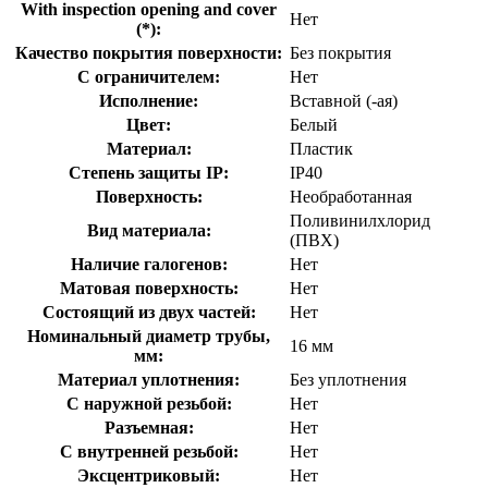
With inspection opening and cover
Нет
(*):
Качество покрытия поверхности:
Без покрытия
С ограничителем:
Нет
Исполнение:
Вставной (-ая)
Цвет:
Белый
Материал:
Пластик
Степень защиты IP:
IP40
Поверхность:
Необработанная
Поливинилхлорид
Вид материала:
(ПВХ)
Наличие галогенов:
Нет
Матовая поверхность:
Нет
Состоящий из двух частей:
Нет
Номинальный диаметр трубы,
16 мм
мм:
Материал уплотнения:
Без уплотнения
С наружной резьбой:
Нет
Разъемная:
Нет
С внутренней резьбой:
Нет
Эксцентриковый:
Нет