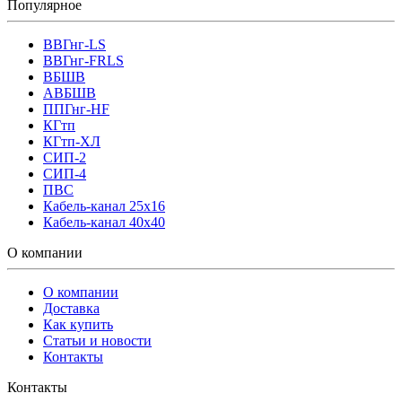
Популярное
ВВГнг-LS
ВВГнг-FRLS
ВБШВ
АВБШВ
ППГнг-HF
КГтп
КГтп-ХЛ
СИП-2
СИП-4
ПВС
Кабель-канал 25х16
Кабель-канал 40х40
О компании
О компании
Доставка
Как купить
Статьи и новости
Контакты
Контакты