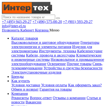
+7 (495) 943-29-27
+7 (496) 575-00-20
+7 (901) 593-29-27
info@inter-el.ru
Позвонить
Кабинет
Корзина
Меню
Каталог товаров
Высоковольтное и щитовое оборудование
Генераторы
электроэнергии и элементы питания
Изделия для
электромонтажа
Инструменты, техника
Кабеленесущие
системы
Кабели, провода и аксессуары
Климатические
и инженерные системы
Низковольтное и промышленное
электрооборудование
Освещение
Прочие товары
Связь,
телекоммуникации
Устройства и средства безопасности
Электроустановочные изделия
Бренды
Как купить
Условия доставки
Условия оплаты
Как оформить заказ?
Обмен и возврат
Гарантия на товары
Компания
Реквизиты
Вопрос-ответ
Отзывы о компании
Статьи и
новости
Вакансии