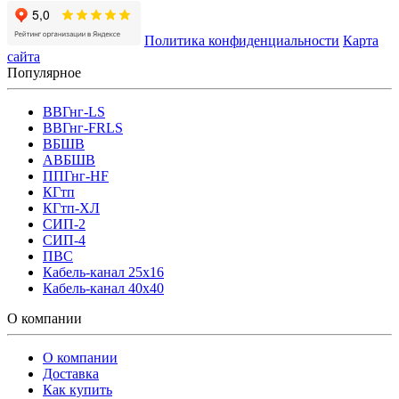
Политика конфиденциальности
Карта
сайта
Популярное
ВВГнг-LS
ВВГнг-FRLS
ВБШВ
АВБШВ
ППГнг-HF
КГтп
КГтп-ХЛ
СИП-2
СИП-4
ПВС
Кабель-канал 25х16
Кабель-канал 40х40
О компании
О компании
Доставка
Как купить