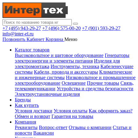
+7 (495) 943-29-27
+7 (496) 575-00-20
+7 (901) 593-29-27
info@inter-el.ru
Позвонить
Кабинет
Корзина
Меню
Каталог товаров
Высоковольтное и щитовое оборудование
Генераторы
электроэнергии и элементы питания
Изделия для
электромонтажа
Инструменты, техника
Кабеленесущие
системы
Кабели, провода и аксессуары
Климатические
и инженерные системы
Низковольтное и промышленное
электрооборудование
Освещение
Прочие товары
Связь,
телекоммуникации
Устройства и средства безопасности
Электроустановочные изделия
Бренды
Как купить
Условия доставки
Условия оплаты
Как оформить заказ?
Обмен и возврат
Гарантия на товары
Компания
Реквизиты
Вопрос-ответ
Отзывы о компании
Статьи и
новости
Вакансии