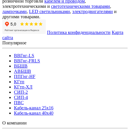
розничной торговли
кабелем и проводом
,
электротехническими и
светотехническими товарами
,
лампочками
,
LED светильниками
,
электродвигателями
и
другими товарами.
Политика конфиденциальности
Карта
сайта
Популярное
ВВГнг-LS
ВВГнг-FRLS
ВБШВ
АВБШВ
ППГнг-HF
КГтп
КГтп-ХЛ
СИП-2
СИП-4
ПВС
Кабель-канал 25х16
Кабель-канал 40х40
О компании