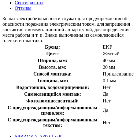
Сертификаты
Отзывы
Знаки электробезопасности служат для предупреждения об
опасности поражения электрическим током, для запрещения
контактов с коммутационной аппаратурой, для определения
места работы и т. п. Знаки выполнены из самоклеющейся
пленки и пластика.
Бренд:
EKF
Цвет:
Желтый
Ширина, мм:
40 мм
Высота, мм:
20 мм
Способ монтажа:
Приклеивание
Толщина, мм:
0.1 мм
Водостойкий, водозащищенный:
Нет
Самоклеящийся монтаж:
Да
Фотолюминесцентный:
Нет
С предупреждающим/информационным
Да
символом:
С предупреждающим/информационным
Нет
текстом:
SPRAVKA_3300-1.pdf