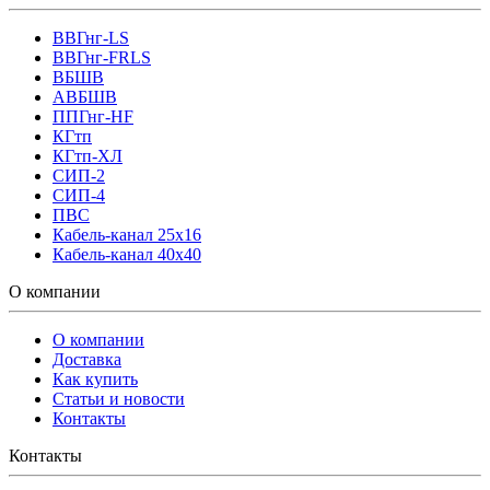
ВВГнг-LS
ВВГнг-FRLS
ВБШВ
АВБШВ
ППГнг-HF
КГтп
КГтп-ХЛ
СИП-2
СИП-4
ПВС
Кабель-канал 25х16
Кабель-канал 40х40
О компании
О компании
Доставка
Как купить
Статьи и новости
Контакты
Контакты