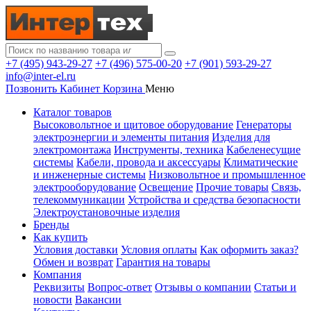
+7 (495) 943-29-27
+7 (496) 575-00-20
+7 (901) 593-29-27
info@inter-el.ru
Позвонить
Кабинет
Корзина
Меню
Каталог товаров
Высоковольтное и щитовое оборудование
Генераторы
электроэнергии и элементы питания
Изделия для
электромонтажа
Инструменты, техника
Кабеленесущие
системы
Кабели, провода и аксессуары
Климатические
и инженерные системы
Низковольтное и промышленное
электрооборудование
Освещение
Прочие товары
Связь,
телекоммуникации
Устройства и средства безопасности
Электроустановочные изделия
Бренды
Как купить
Условия доставки
Условия оплаты
Как оформить заказ?
Обмен и возврат
Гарантия на товары
Компания
Реквизиты
Вопрос-ответ
Отзывы о компании
Статьи и
новости
Вакансии