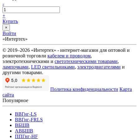
-
+
Купить
×
Войти
«Интертех»
© 2019–2026 «Интертех» - интернет-магазин для оптовой и
розничной торговли
кабелем и проводом
,
электротехническими и
светотехническими товарами
,
лампочками
,
LED светильниками
,
электродвигателями
и
другими товарами.
Политика конфиденциальности
Карта
сайта
Популярное
ВВГнг-LS
ВВГнг-FRLS
ВБШВ
АВБШВ
ППГнг-HF