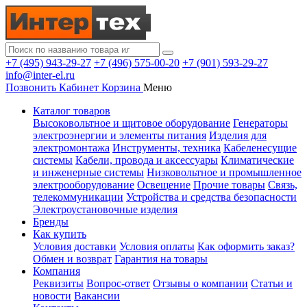
+7 (495) 943-29-27
+7 (496) 575-00-20
+7 (901) 593-29-27
info@inter-el.ru
Позвонить
Кабинет
Корзина
Меню
Каталог товаров
Высоковольтное и щитовое оборудование
Генераторы
электроэнергии и элементы питания
Изделия для
электромонтажа
Инструменты, техника
Кабеленесущие
системы
Кабели, провода и аксессуары
Климатические
и инженерные системы
Низковольтное и промышленное
электрооборудование
Освещение
Прочие товары
Связь,
телекоммуникации
Устройства и средства безопасности
Электроустановочные изделия
Бренды
Как купить
Условия доставки
Условия оплаты
Как оформить заказ?
Обмен и возврат
Гарантия на товары
Компания
Реквизиты
Вопрос-ответ
Отзывы о компании
Статьи и
новости
Вакансии