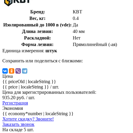
Бренд:
КВТ
Вес, кг:
0.4
Изолированный до 1000 в (vde):
Да
Длина лезвия:
40 мм
Раскладной:
Нет
Форма лезвия:
Прямолинейный (-ая)
Единица измерения:
штук
Сохранить или поделиться с близкими:
Цена
{{ priceOld | localeString }}
{{ price | localeString }}
/ шт.
Цена для зарегистрированных пользователей:
935.20 руб. / шт.
Регистрация
Экономия
{{ economy*number | localeString }}
Хотите скидку? Звоните!
Заказать звонок
На складе 5 шт.