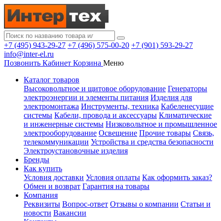
+7 (495) 943-29-27
+7 (496) 575-00-20
+7 (901) 593-29-27
info@inter-el.ru
Позвонить
Кабинет
Корзина
Меню
Каталог товаров
Высоковольтное и щитовое оборудование
Генераторы
электроэнергии и элементы питания
Изделия для
электромонтажа
Инструменты, техника
Кабеленесущие
системы
Кабели, провода и аксессуары
Климатические
и инженерные системы
Низковольтное и промышленное
электрооборудование
Освещение
Прочие товары
Связь,
телекоммуникации
Устройства и средства безопасности
Электроустановочные изделия
Бренды
Как купить
Условия доставки
Условия оплаты
Как оформить заказ?
Обмен и возврат
Гарантия на товары
Компания
Реквизиты
Вопрос-ответ
Отзывы о компании
Статьи и
новости
Вакансии