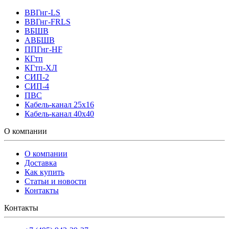
ВВГнг-LS
ВВГнг-FRLS
ВБШВ
АВБШВ
ППГнг-HF
КГтп
КГтп-ХЛ
СИП-2
СИП-4
ПВС
Кабель-канал 25х16
Кабель-канал 40х40
О компании
О компании
Доставка
Как купить
Статьи и новости
Контакты
Контакты