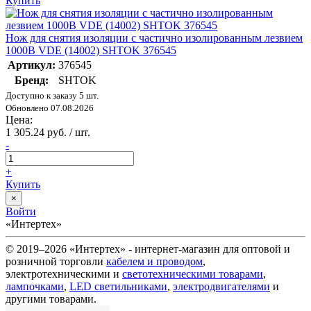
Купить
Нож для снятия изоляции с частично изолированным лезвием
1000В VDE (14002) SHTOK 376545
Артикул:
376545
Бренд:
SHTOK
Доступно к заказу 5 шт.
Обновлено 07.08.2026
Цена:
1 305.24 руб. / шт.
-
+
Купить
×
Войти
«Интертех»
© 2019–2026 «Интертех» - интернет-магазин для оптовой и
розничной торговли
кабелем и проводом
,
электротехническими и
светотехническими товарами
,
лампочками
,
LED светильниками
,
электродвигателями
и
другими товарами.