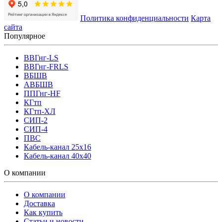
Политика конфиденциальности
Карта
сайта
Популярное
ВВГнг-LS
ВВГнг-FRLS
ВБШВ
АВБШВ
ППГнг-HF
КГтп
КГтп-ХЛ
СИП-2
СИП-4
ПВС
Кабель-канал 25х16
Кабель-канал 40х40
О компании
О компании
Доставка
Как купить
Статьи и новости