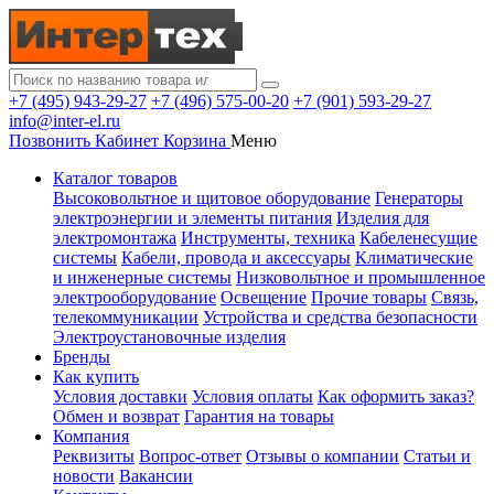
+7 (495) 943-29-27
+7 (496) 575-00-20
+7 (901) 593-29-27
info@inter-el.ru
Позвонить
Кабинет
Корзина
Меню
Каталог товаров
Высоковольтное и щитовое оборудование
Генераторы
электроэнергии и элементы питания
Изделия для
электромонтажа
Инструменты, техника
Кабеленесущие
системы
Кабели, провода и аксессуары
Климатические
и инженерные системы
Низковольтное и промышленное
электрооборудование
Освещение
Прочие товары
Связь,
телекоммуникации
Устройства и средства безопасности
Электроустановочные изделия
Бренды
Как купить
Условия доставки
Условия оплаты
Как оформить заказ?
Обмен и возврат
Гарантия на товары
Компания
Реквизиты
Вопрос-ответ
Отзывы о компании
Статьи и
новости
Вакансии