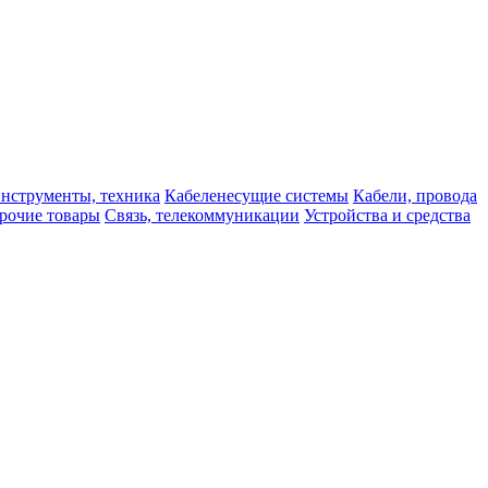
нструменты, техника
Кабеленесущие системы
Кабели, провода
рочие товары
Связь, телекоммуникации
Устройства и средства