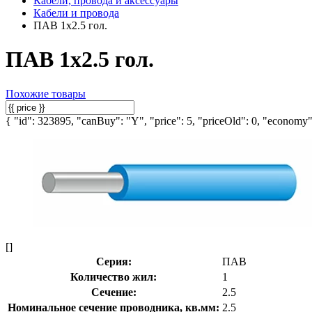
Кабели, провода и аксессуары
Кабели и провода
ПАВ 1х2.5 гол.
ПАВ 1х2.5 гол.
Похожие товары
{ "id": 323895, "canBuy": "Y", "price": 5, "priceOld": 0, "economy":
[]
Серия:
ПАВ
Количество жил:
1
Сечение:
2.5
Номинальное сечение проводника, кв.мм:
2.5