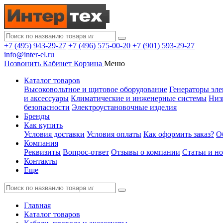
+7 (495) 943-29-27
+7 (496) 575-00-20
+7 (901) 593-29-27
info@inter-el.ru
Позвонить
Кабинет
Корзина
Меню
Каталог товаров
Высоковольтное и щитовое оборудование
Генераторы эле
и аксессуары
Климатические и инженерные системы
Низ
безопасности
Электроустановочные изделия
Бренды
Как купить
Условия доставки
Условия оплаты
Как оформить заказ?
О
Компания
Реквизиты
Вопрос-ответ
Отзывы о компании
Статьи и н
Контакты
Еще
Главная
Каталог товаров