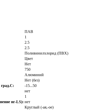
ПАВ
1
2.5
2.5
Поливинилхлорид (ПВХ)
Цвет
Нет
750
Алюминий
Нет (без)
 град.C:
-15...50
нет
1
нение нг-LS):
нет
Круглый (-ая,-ое)