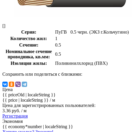
[]
Серия:
ПуГВ 0.5 черн. (ЭКЗ г.Кольчугино)
Количество жил:
1
Сечение:
0.5
Номинальное сечение
0.5
проводника, кв.мм:
Изоляция жилы:
Поливинилхлорид (ПВХ)
Сохранить или поделиться с близкими:
Цена
{{ priceOld | localeString }}
{{ price | localeString }}
/ м
Цена для зарегистрированных пользователей:
3.36 руб. / м
Регистрация
Экономия
{{ economy*number | localeString }}
Хотите скидку? Звоните!