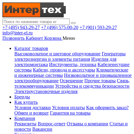
+7 (495) 943-29-27
+7 (496) 575-00-20
+7 (901) 593-29-27
info@inter-el.ru
Позвонить
Кабинет
Корзина
Меню
Каталог товаров
Высоковольтное и щитовое оборудование
Генераторы
электроэнергии и элементы питания
Изделия для
электромонтажа
Инструменты, техника
Кабеленесущие
системы
Кабели, провода и аксессуары
Климатические
и инженерные системы
Низковольтное и промышленное
электрооборудование
Освещение
Прочие товары
Связь,
телекоммуникации
Устройства и средства безопасности
Электроустановочные изделия
Бренды
Как купить
Условия доставки
Условия оплаты
Как оформить заказ?
Обмен и возврат
Гарантия на товары
Компания
Реквизиты
Вопрос-ответ
Отзывы о компании
Статьи и
новости
Вакансии