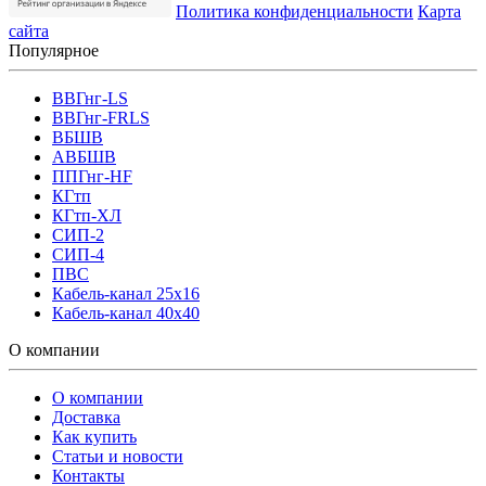
Политика конфиденциальности
Карта
сайта
Популярное
ВВГнг-LS
ВВГнг-FRLS
ВБШВ
АВБШВ
ППГнг-HF
КГтп
КГтп-ХЛ
СИП-2
СИП-4
ПВС
Кабель-канал 25х16
Кабель-канал 40х40
О компании
О компании
Доставка
Как купить
Статьи и новости
Контакты