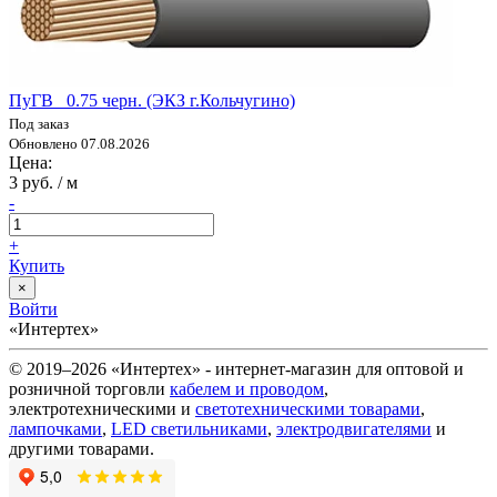
ПуГВ 0.75 черн. (ЭКЗ г.Кольчугино)
Под заказ
Обновлено 07.08.2026
Цена:
3 руб. / м
-
+
Купить
×
Войти
«Интертех»
© 2019–2026 «Интертех» - интернет-магазин для оптовой и
розничной торговли
кабелем и проводом
,
электротехническими и
светотехническими товарами
,
лампочками
,
LED светильниками
,
электродвигателями
и
другими товарами.