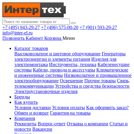
+7 (495) 943-29-27
+7 (496) 575-00-20
+7 (901) 593-29-27
info@inter-el.ru
Позвонить
Кабинет
Корзина
Меню
Каталог товаров
Высоковольтное и щитовое оборудование
Генераторы
электроэнергии и элементы питания
Изделия для
электромонтажа
Инструменты, техника
Кабеленесущие
системы
Кабели, провода и аксессуары
Климатические
и инженерные системы
Низковольтное и промышленное
электрооборудование
Освещение
Прочие товары
Связь,
телекоммуникации
Устройства и средства безопасности
Электроустановочные изделия
Бренды
Как купить
Условия доставки
Условия оплаты
Как оформить заказ?
Обмен и возврат
Гарантия на товары
Компания
Реквизиты
Вопрос-ответ
Отзывы о компании
Статьи и
новости
Вакансии