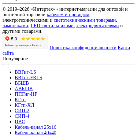
© 2019–2026 «Интертех» - интернет-магазин для оптовой и
розничной торговли
кабелем и проводом
,
электротехническими и
светотехническими товарами
,
лампочками
,
LED светильниками
,
электродвигателями
и
другими товарами.
Политика конфиденциальности
Карта
сайта
Популярное
ВВГнг-LS
ВВГнг-FRLS
ВБШВ
АВБШВ
ППГнг-HF
КГтп
КГтп-ХЛ
СИП-2
СИП-4
ПВС
Кабель-канал 25х16
Кабель-канал 40х40