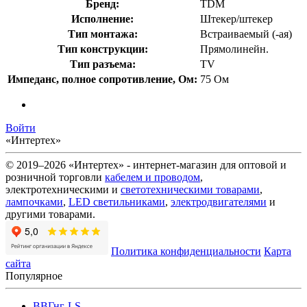
Бренд:
TDM
Исполнение:
Штекер/штекер
Тип монтажа:
Встраиваемый (-ая)
Тип конструкции:
Прямолинейн.
Тип разъема:
TV
Импеданс, полное сопротивление, Ом:
75 Ом
Войти
«Интертех»
© 2019–2026 «Интертех» - интернет-магазин для оптовой и
розничной торговли
кабелем и проводом
,
электротехническими и
светотехническими товарами
,
лампочками
,
LED светильниками
,
электродвигателями
и
другими товарами.
Политика конфиденциальности
Карта
сайта
Популярное
ВВГнг-LS