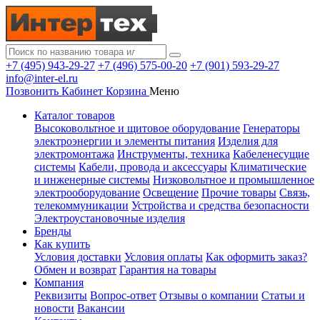
+7 (495) 943-29-27
+7 (496) 575-00-20
+7 (901) 593-29-27
info@inter-el.ru
Позвонить
Кабинет
Корзина
Меню
Каталог товаров
Высоковольтное и щитовое оборудование
Генераторы
электроэнергии и элементы питания
Изделия для
электромонтажа
Инструменты, техника
Кабеленесущие
системы
Кабели, провода и аксессуары
Климатические
и инженерные системы
Низковольтное и промышленное
электрооборудование
Освещение
Прочие товары
Связь,
телекоммуникации
Устройства и средства безопасности
Электроустановочные изделия
Бренды
Как купить
Условия доставки
Условия оплаты
Как оформить заказ?
Обмен и возврат
Гарантия на товары
Компания
Реквизиты
Вопрос-ответ
Отзывы о компании
Статьи и
новости
Вакансии