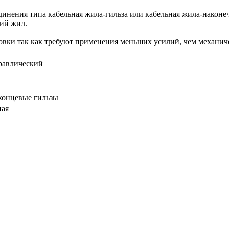
единения типа кабельная жила-гильза или кабельная жила-нако
ий жил.
овки так как требуют применения меньших усилий, чем механич
равлический
концевые гильзы
ная