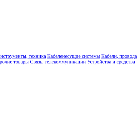
нструменты, техника
Кабеленесущие системы
Кабели, провода
рочие товары
Связь, телекоммуникации
Устройства и средства