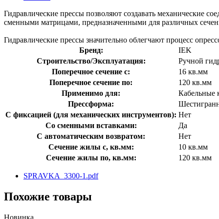
Гидравлические прессы позволяют создавать механические со
сменными матрицами, предназначенными для различных сечен
Гидравлические прессы значительно облегчают процесс опресс
Бренд:
IEK
Строительство/Эксплуатация:
Ручной гид
Поперечное сечение с:
16 кв.мм
Поперечное сечение по:
120 кв.мм
Применимо для:
Кабельные 
Прессформа:
Шестигран
С фиксацией (для механических инструментов):
Нет
Со сменными вставками:
Да
С автоматическим возвратом:
Нет
Сечение жилы с, кв.мм:
10 кв.мм
Сечение жилы по, кв.мм:
120 кв.мм
SPRAVKA_3300-1.pdf
Похожие товары
Новинка