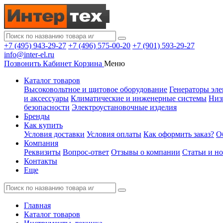
+7 (495) 943-29-27
+7 (496) 575-00-20
+7 (901) 593-29-27
info@inter-el.ru
Позвонить
Кабинет
Корзина
Меню
Каталог товаров
Высоковольтное и щитовое оборудование
Генераторы эле
и аксессуары
Климатические и инженерные системы
Низ
безопасности
Электроустановочные изделия
Бренды
Как купить
Условия доставки
Условия оплаты
Как оформить заказ?
О
Компания
Реквизиты
Вопрос-ответ
Отзывы о компании
Статьи и н
Контакты
Еще
Главная
Каталог товаров