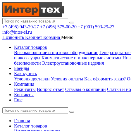
+7 (495) 943-29-27
+7 (496) 575-00-20
+7 (901) 593-29-27
info@inter-el.ru
Позвонить
Кабинет
Корзина
Меню
Каталог товаров
Высоковольтное и щитовое оборудование
Генераторы эле
и аксессуары
Климатические и инженерные системы
Низ
безопасности
Электроустановочные изделия
Бренды
Как купить
Условия доставки
Условия оплаты
Как оформить заказ?
О
Компания
Реквизиты
Вопрос-ответ
Отзывы о компании
Статьи и н
Контакты
Еще
Главная
Каталог товаров