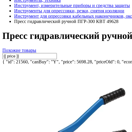
Инструменты, техника
Инструмент, измерительные приборы и средства защиты
Инструменты для опрессовки, резки, снятия изоляции
Инструмент для опрессовки кабельных наконечников, ок
Пресс гидравлический ручной ПГР-300 КВТ 49628
Пресс гидравлический ручно
Похожие товары
{ "id": 21560, "canBuy": "Y", "price": 5698.28, "priceOld": 0, "econ