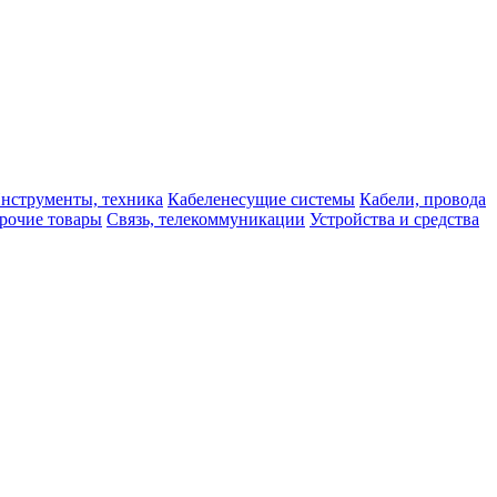
нструменты, техника
Кабеленесущие системы
Кабели, провода
рочие товары
Связь, телекоммуникации
Устройства и средства