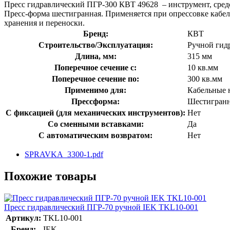
Пресс гидравлический ПГР-300 КВТ 49628 – инструмент, средс
Пресс-форма шестигранная. Применяется при опрессовке кабел
хранения и переноски.
Бренд:
КВТ
Строительство/Эксплуатация:
Ручной гид
Длина, мм:
315 мм
Поперечное сечение с:
10 кв.мм
Поперечное сечение по:
300 кв.мм
Применимо для:
Кабельные 
Прессформа:
Шестигран
С фиксацией (для механических инструментов):
Нет
Со сменными вставками:
Да
С автоматическим возвратом:
Нет
SPRAVKA_3300-1.pdf
Похожие товары
Пресс гидравлический ПГР-70 ручной IEK TKL10-001
Артикул:
TKL10-001
Бренд:
IEK