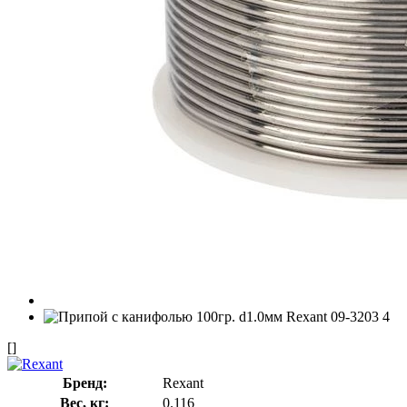
[]
Бренд:
Rexant
Вес, кг:
0.116