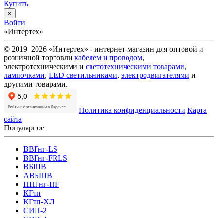
Купить
×
Войти
«Интертех»
© 2019–2026 «Интертех» - интернет-магазин для оптовой и
розничной торговли
кабелем и проводом
,
электротехническими и
светотехническими товарами
,
лампочками
,
LED светильниками
,
электродвигателями
и
другими товарами.
Политика конфиденциальности
Карта
сайта
Популярное
ВВГнг-LS
ВВГнг-FRLS
ВБШВ
АВБШВ
ППГнг-HF
КГтп
КГтп-ХЛ
СИП-2