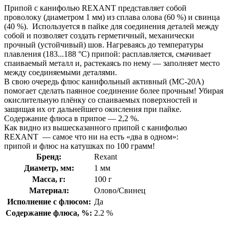
Припой с канифолью REXANT представляет собой
проволоку (диаметром 1 мм) из сплава олова (60 %) и свинца
(40 %). Используется в пайке для соединения деталей между
собой и позволяет создать герметичный, механически
прочный (устойчивый) шов. Нагреваясь до температуры
плавления (183...188 °C) припой: расплавляется, смачивает
спаиваемый металл и, растекаясь по нему — заполняет место
между соединяемыми деталями.
В свою очередь флюс канифольный активный (MC-20A)
помогает сделать паянное соединение более прочным! Убирая
окислительную плёнку со спаиваемых поверхностей и
защищая их от дальнейшего окисления при пайке.
Содержание флюса в припое — 2,2 %.
Как видно из вышесказанного припой с канифолью
REXANT — самое что ни на есть «два в одном»:
припой и флюс на катушках по 100 грамм!
Бренд:
Rexant
Диаметр, мм:
1 мм
Масса, г:
100 г
Материал:
Олово/Свинец
Исполнение с флюсом:
Да
Содержание флюса, %:
2.2 %