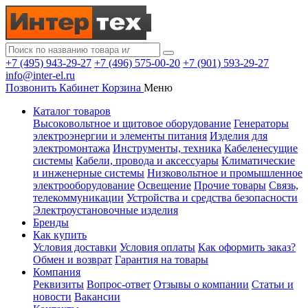
+7 (495) 943-29-27
+7 (496) 575-00-20
+7 (901) 593-29-27
info@inter-el.ru
Позвонить
Кабинет
Корзина
Меню
Каталог товаров
Высоковольтное и щитовое оборудование
Генераторы
электроэнергии и элементы питания
Изделия для
электромонтажа
Инструменты, техника
Кабеленесущие
системы
Кабели, провода и аксессуары
Климатические
и инженерные системы
Низковольтное и промышленное
электрооборудование
Освещение
Прочие товары
Связь,
телекоммуникации
Устройства и средства безопасности
Электроустановочные изделия
Бренды
Как купить
Условия доставки
Условия оплаты
Как оформить заказ?
Обмен и возврат
Гарантия на товары
Компания
Реквизиты
Вопрос-ответ
Отзывы о компании
Статьи и
новости
Вакансии