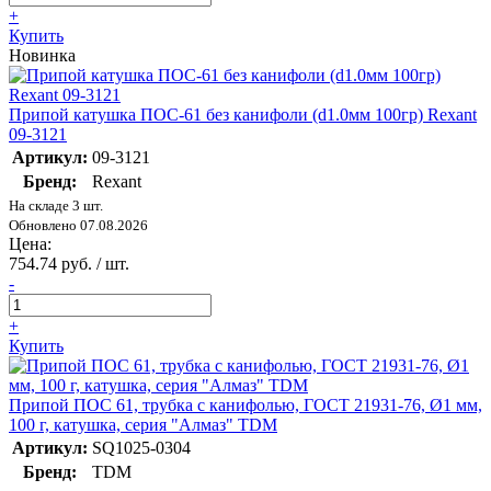
+
Купить
Новинка
Припой катушка ПОС-61 без канифоли (d1.0мм 100гр) Rexant
09-3121
Артикул:
09-3121
Бренд:
Rexant
На складе 3 шт.
Обновлено 07.08.2026
Цена:
754.74 руб. / шт.
-
+
Купить
Припой ПОС 61, трубка с канифолью, ГОСТ 21931-76, Ø1 мм,
100 г, катушка, серия "Алмаз" TDM
Артикул:
SQ1025-0304
Бренд:
TDM