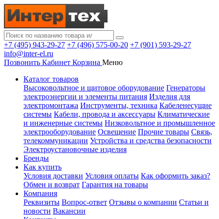
+7 (495) 943-29-27
+7 (496) 575-00-20
+7 (901) 593-29-27
info@inter-el.ru
Позвонить
Кабинет
Корзина
Меню
Каталог товаров
Высоковольтное и щитовое оборудование
Генераторы
электроэнергии и элементы питания
Изделия для
электромонтажа
Инструменты, техника
Кабеленесущие
системы
Кабели, провода и аксессуары
Климатические
и инженерные системы
Низковольтное и промышленное
электрооборудование
Освещение
Прочие товары
Связь,
телекоммуникации
Устройства и средства безопасности
Электроустановочные изделия
Бренды
Как купить
Условия доставки
Условия оплаты
Как оформить заказ?
Обмен и возврат
Гарантия на товары
Компания
Реквизиты
Вопрос-ответ
Отзывы о компании
Статьи и
новости
Вакансии