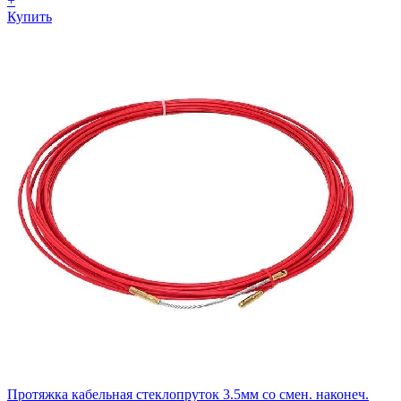
+
Купить
Протяжка кабельная стеклопруток 3.5мм со смен. наконеч.