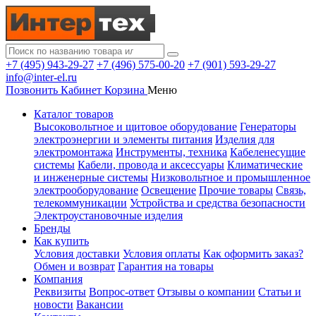
+7 (495) 943-29-27
+7 (496) 575-00-20
+7 (901) 593-29-27
info@inter-el.ru
Позвонить
Кабинет
Корзина
Меню
Каталог товаров
Высоковольтное и щитовое оборудование
Генераторы
электроэнергии и элементы питания
Изделия для
электромонтажа
Инструменты, техника
Кабеленесущие
системы
Кабели, провода и аксессуары
Климатические
и инженерные системы
Низковольтное и промышленное
электрооборудование
Освещение
Прочие товары
Связь,
телекоммуникации
Устройства и средства безопасности
Электроустановочные изделия
Бренды
Как купить
Условия доставки
Условия оплаты
Как оформить заказ?
Обмен и возврат
Гарантия на товары
Компания
Реквизиты
Вопрос-ответ
Отзывы о компании
Статьи и
новости
Вакансии