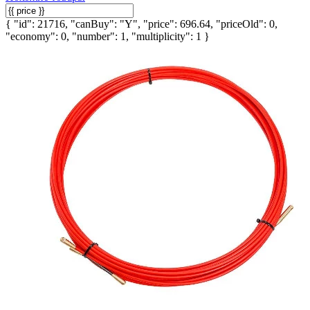
{ "id": 21716, "canBuy": "Y", "price": 696.64, "priceOld": 0,
"economy": 0, "number": 1, "multiplicity": 1 }