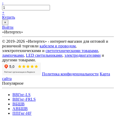
-
+
Купить
×
Войти
«Интертех»
© 2019–2026 «Интертех» - интернет-магазин для оптовой и
розничной торговли
кабелем и проводом
,
электротехническими и
светотехническими товарами
,
лампочками
,
LED светильниками
,
электродвигателями
и
другими товарами.
Политика конфиденциальности
Карта
сайта
Популярное
ВВГнг-LS
ВВГнг-FRLS
ВБШВ
АВБШВ
ППГнг-HF