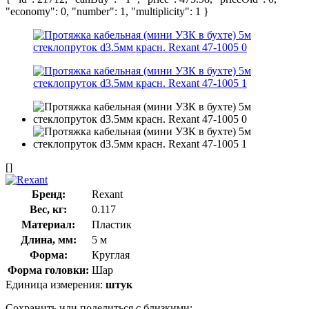
"economy": 0, "number": 1, "multiplicity": 1 }
[]
Бренд:
Rexant
Вес, кг:
0.117
Материал:
Пластик
Длина, мм:
5 м
Форма:
Круглая
Форма головки:
Шар
Единица измерения:
штук
Сохранить или поделиться с близкими: