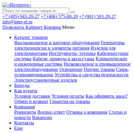
+7 (495) 943-29-27
+7 (496) 575-00-20
+7 (901) 593-29-27
info@inter-el.ru
Позвонить
Кабинет
Корзина
Меню
Каталог товаров
Высоковольтное и щитовое оборудование
Генераторы
электроэнергии и элементы питания
Изделия для
электромонтажа
Инструменты, техника
Кабеленесущие
системы
Кабели, провода и аксессуары
Климатические
и инженерные системы
Низковольтное и промышленное
электрооборудование
Освещение
Прочие товары
Связь,
телекоммуникации
Устройства и средства безопасности
Электроустановочные изделия
Бренды
Как купить
Условия доставки
Условия оплаты
Как оформить заказ?
Обмен и возврат
Гарантия на товары
Компания
Реквизиты
Вопрос-ответ
Отзывы о компании
Статьи и
новости
Вакансии
Контакты
Еще