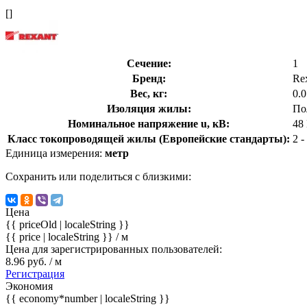
[]
Сечение:
1
Бренд:
Re
Вес, кг:
0.0
Изоляция жилы:
По
Номинальное напряжение u, кВ:
48
Класс токопроводящей жилы (Европейские стандарты):
2 
Единица измерения:
метр
Сохранить или поделиться с близкими:
Цена
{{ priceOld | localeString }}
{{ price | localeString }}
/ м
Цена для зарегистрированных пользователей:
8.96 руб. / м
Регистрация
Экономия
{{ economy*number | localeString }}