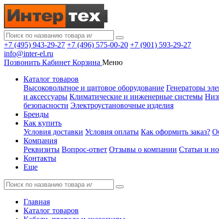
+7 (495) 943-29-27
+7 (496) 575-00-20
+7 (901) 593-29-27
info@inter-el.ru
Позвонить
Кабинет
Корзина
Меню
Каталог товаров
Высоковольтное и щитовое оборудование
Генераторы эле
и аксессуары
Климатические и инженерные системы
Низ
безопасности
Электроустановочные изделия
Бренды
Как купить
Условия доставки
Условия оплаты
Как оформить заказ?
О
Компания
Реквизиты
Вопрос-ответ
Отзывы о компании
Статьи и н
Контакты
Еще
Главная
Каталог товаров