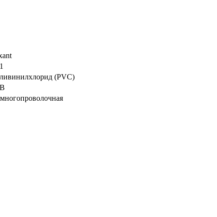
xant
1
ливинилхлорид (PVC)
 В
- многопроволочная