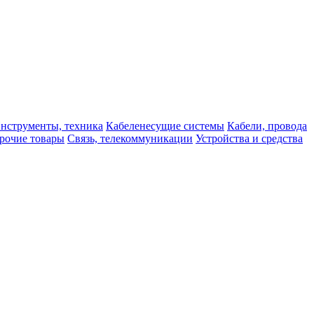
нструменты, техника
Кабеленесущие системы
Кабели, провода
рочие товары
Связь, телекоммуникации
Устройства и средства