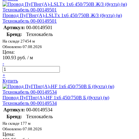
Провод ПуГВнг(А)-LSLTx 1х6 450/750В Ж/З (бухта) (м)
Технокабель 00-00149501
Артикул:
00-00149501
Бренд:
Технокабель
На складе 27454 м
Обновлено 07.08.2026
Цена:
100.93 руб. / м
-
+
Купить
Провод ПуГПнг(А)-HF 1х6 450/750В Б (бухта) (м)
Технокабель 00-00149534
Артикул:
00-00149534
Бренд:
Технокабель
На складе 177 м
Обновлено 07.08.2026
Цена: