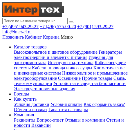
+7 (495) 943-29-27
+7 (496) 575-00-20
+7 (901) 593-29-27
info@inter-el.ru
Позвонить
Кабинет
Корзина
Меню
Каталог товаров
Высоковольтное и щитовое оборудование
Генераторы
электроэнергии и элементы питания
Изделия для
электромонтажа
Инструменты, техника
Кабеленесущие
системы
Кабели, провода и аксессуары
Климатические
и инженерные системы
Низковольтное и промышленное
электрооборудование
Освещение
Прочие товары
Связь,
телекоммуникации
Устройства и средства безопасности
Электроустановочные изделия
Бренды
Как купить
Условия доставки
Условия оплаты
Как оформить заказ?
Обмен и возврат
Гарантия на товары
Компания
Реквизиты
Вопрос-ответ
Отзывы о компании
Статьи и
новости
Вакансии