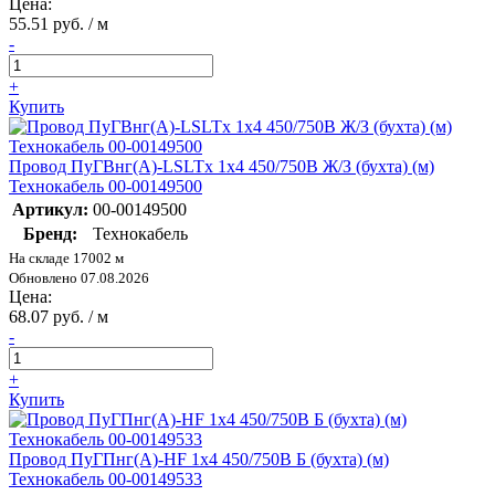
Цена:
55.51 руб. / м
-
+
Купить
Провод ПуГВнг(А)-LSLTx 1х4 450/750В Ж/З (бухта) (м)
Технокабель 00-00149500
Артикул:
00-00149500
Бренд:
Технокабель
На складе 17002 м
Обновлено 07.08.2026
Цена:
68.07 руб. / м
-
+
Купить
Провод ПуГПнг(А)-HF 1х4 450/750В Б (бухта) (м)
Технокабель 00-00149533