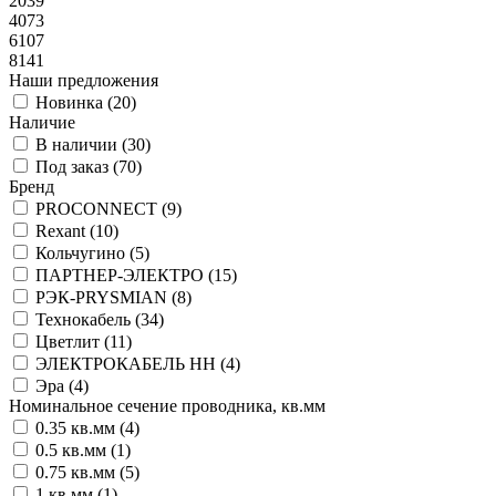
2039
4073
6107
8141
Наши предложения
Новинка (
20
)
Наличие
В наличии (
30
)
Под заказ (
70
)
Бренд
PROCONNECT (
9
)
Rexant (
10
)
Кольчугино (
5
)
ПАРТНЕР-ЭЛЕКТРО (
15
)
РЭК-PRYSMIAN (
8
)
Технокабель (
34
)
Цветлит (
11
)
ЭЛЕКТРОКАБЕЛЬ НН (
4
)
Эра (
4
)
Номинальное сечение проводника, кв.мм
0.35 кв.мм (
4
)
0.5 кв.мм (
1
)
0.75 кв.мм (
5
)
1 кв.мм (
1
)