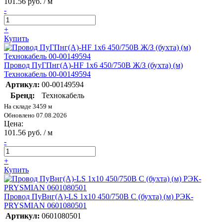
101.56 руб. / м
-
+
Купить
Провод ПуГПнг(А)-HF 1х6 450/750В Ж/З (бухта) (м)
Технокабель 00-00149594
Артикул:
00-00149594
Бренд:
Технокабель
На складе 3459 м
Обновлено 07.08.2026
Цена:
101.56 руб. / м
-
+
Купить
Провод ПуВнг(А)-LS 1х10 450/750В С (бухта) (м) РЭК-
PRYSMIAN 0601080501
Артикул:
0601080501